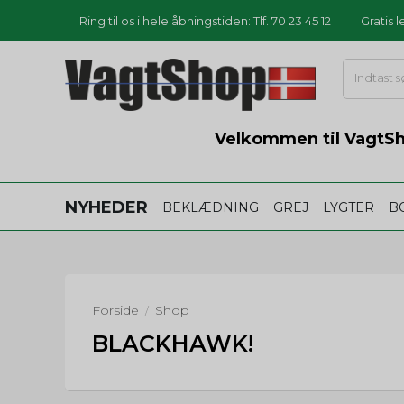
Ring til os i hele åbningstiden: Tlf. 70 23 45 12
Gratis 
Velkommen til VagtSho
NYHEDER
BEKLÆDNING
GREJ
LYGTER
B
Forside
Shop
/
BLACKHAWK!