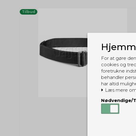
Tilbud
Hjemme
For at gøre den
cookies og tred
foretrukne indst
behandler perso
har altid muligh
Læs mere om
Nødvendige/T