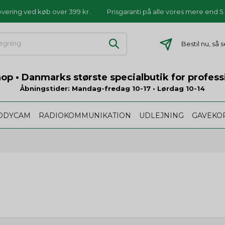
levering ved køb over 399 kr.
Prisgaranti på alle vores mere end 
Bestil nu, så
p • Danmarks største specialbutik for profess
Åbningstider: Mandag-fredag 10-17 • Lørdag 10-14
ODYCAM
RADIOKOMMUNIKATION
UDLEJNING
GAVEKO