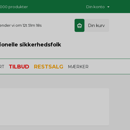
5.000 produkter
Din konto
 sender vi om
12t 51m 18s
Din kurv
ionelle sikkerhedsfolk
TILBUD
RESTSALG
RT
MÆRKER