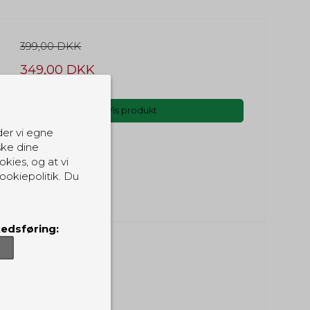
399,00 DKK
349,00 DKK
(inkl. moms)
Vis produkt
der vi egne
ske dine
okies, og at vi
ookiepolitik. Du
edsføring: