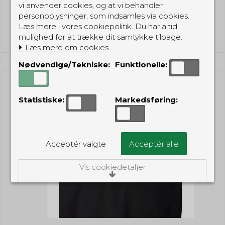
vi anvender cookies, og at vi behandler
(inkl. moms)
personoplysninger, som indsamles via cookies.
Vis produkt
Læs mere i vores cookiepolitik. Du har altid
mulighed for at trække dit samtykke tilbage.
Læs mere om cookies
Nødvendige/Tekniske:
Funktionelle:
Statistiske:
Markedsføring:
Acceptér valgte
Acceptér alle
Vis cookiedetaljer
Nødvendige/Tekniske
Tekniske cookies er nødvendige for, at langt
de fleste hjemmesider fungerer, som de
skal. Som navnet angiver, har de kun teknisk