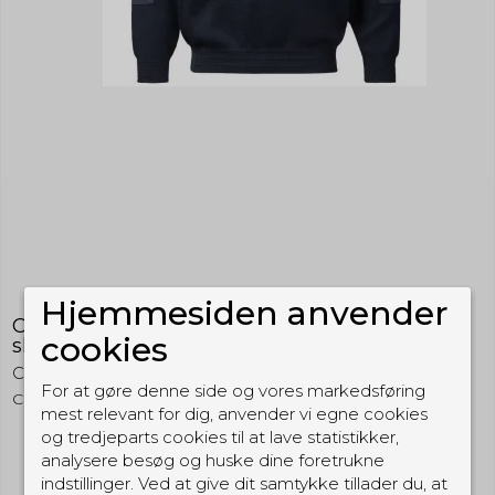
Hjemmesiden anvender
Clipper Hundefører-pullover med
cookies
skulderstropper og ærmelommer m/knap
CC55
For at gøre denne side og vores markedsføring
CLHFTKDN
mest relevant for dig, anvender vi egne cookies
og tredjeparts cookies til at lave statistikker,
analysere besøg og huske dine foretrukne
1.049,00 DKK
indstillinger. Ved at give dit samtykke tillader du, at