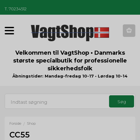
T
.
70234512
T
o
g
g
Velkommen til VagtShop • Danmarks
l
største specialbutik for professionelle
e
sikkerhedsfolk
n
a
Åbningstider: Mandag-fredag 10-17 • Lørdag 10-14
v
i
g
a
t
i
o
Forside
Shop
/
n
CC55