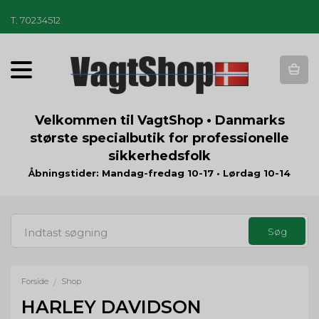
T
.
70234512
T
o
g
g
Velkommen til VagtShop • Danmarks
l
største specialbutik for professionelle
e
sikkerhedsfolk
n
a
Åbningstider: Mandag-fredag 10-17 • Lørdag 10-14
v
i
g
a
t
i
o
Forside
Shop
/
n
HARLEY DAVIDSON