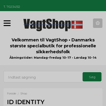
T
.
70234512
T
o
g
g
Velkommen til VagtShop • Danmarks
l
største specialbutik for professionelle
e
sikkerhedsfolk
n
a
Åbningstider: Mandag-fredag 10-17 • Lørdag 10-14
v
i
g
a
t
i
o
Forside
Shop
/
n
ID IDENTITY