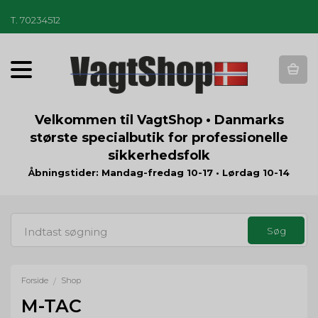
T
.
70234512
T
o
g
g
Velkommen til VagtShop • Danmarks
l
største specialbutik for professionelle
e
sikkerhedsfolk
n
a
Åbningstider: Mandag-fredag 10-17 • Lørdag 10-14
v
i
g
a
t
i
o
Forside
Shop
/
n
M-TAC