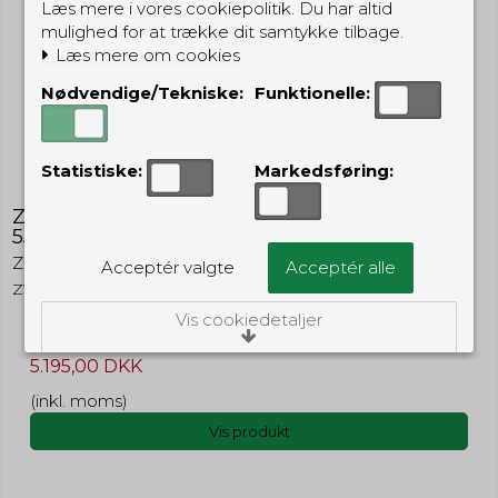
Læs mere i vores cookiepolitik. Du har altid
mulighed for at trække dit samtykke tilbage.
Læs mere om cookies
Nødvendige/Tekniske:
Funktionelle:
Statistiske:
Markedsføring:
Zero Velocity Skudsikker vest - NIJ Level IIIA +
55 Joule - sort - 3XL
Zero Velocity
Acceptér valgte
Acceptér alle
ZV3A55CXXXL
Vis cookiedetaljer
5.195,00 DKK
Nødvendige/Tekniske
Tekniske cookies er nødvendige for, at langt
(inkl. moms)
de fleste hjemmesider fungerer, som de
Vis produkt
skal. Som navnet angiver, har de kun teknisk
betydning og dermed ikke nogen
indvirkning på din privatsfære, idet de ikke
registrerer, hvad du søger efter på andre