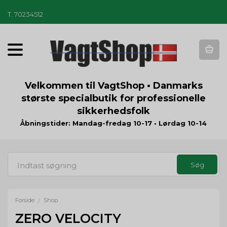
T
.
70234512
T
o
g
g
Velkommen til VagtShop • Danmarks
l
største specialbutik for professionelle
e
sikkerhedsfolk
n
a
Åbningstider: Mandag-fredag 10-17 • Lørdag 10-14
v
i
g
a
t
i
o
Forside
Shop
/
n
ZERO VELOCITY