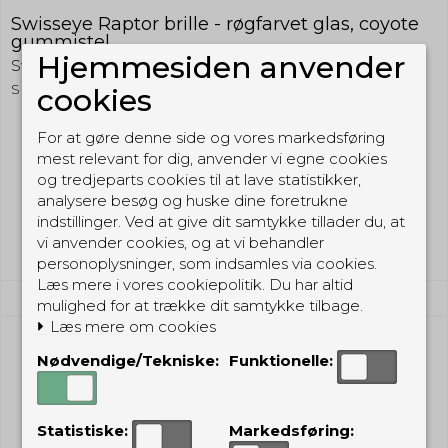
Swisseye Raptor brille - røgfarvet glas, coyote
gummistel
Hjemmesiden anvender
Swisseye
SERACB
cookies
For at gøre denne side og vores markedsføring
mest relevant for dig, anvender vi egne cookies
299,00 DKK
og tredjeparts cookies til at lave statistikker,
(inkl. moms)
analysere besøg og huske dine foretrukne
Vis produkt
indstillinger. Ved at give dit samtykke tillader du, at
vi anvender cookies, og at vi behandler
personoplysninger, som indsamles via cookies.
Læs mere i vores cookiepolitik. Du har altid
mulighed for at trække dit samtykke tilbage.
Læs mere om cookies
Nødvendige/Tekniske:
Funktionelle:
Statistiske:
Markedsføring: