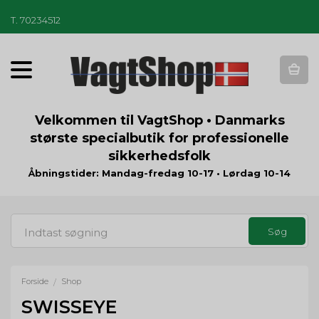
T
.
70234512
T
o
g
g
Velkommen til VagtShop • Danmarks
l
største specialbutik for professionelle
e
sikkerhedsfolk
n
a
Åbningstider: Mandag-fredag 10-17 • Lørdag 10-14
v
i
g
a
t
i
o
Forside
Shop
/
n
SWISSEYE