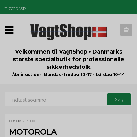
T
.
70234512
T
o
g
g
Velkommen til VagtShop • Danmarks
l
største specialbutik for professionelle
e
sikkerhedsfolk
n
a
Åbningstider: Mandag-fredag 10-17 • Lørdag 10-14
v
i
g
a
t
i
o
Forside
Shop
/
n
MOTOROLA