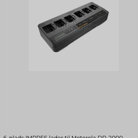
6-plads IMPRES lader til Motorola DP-2000