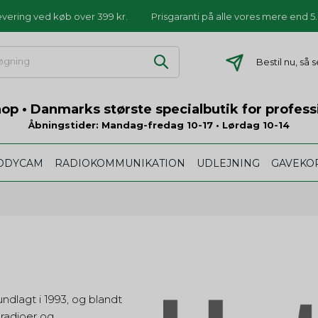
levering ved køb over 399 kr.
Prisgaranti på alle vores mere end 
Bestil nu, så
p • Danmarks største specialbutik for profess
Åbningstider: Mandag-fredag 10-17 • Lørdag 10-14
ODYCAM
RADIOKOMMUNIKATION
UDLEJNING
GAVEKO
ndlagt i 1993, og blandt
 radioer og