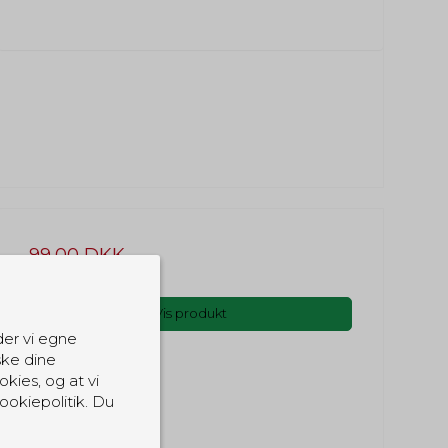
99,00 DKK
(inkl. moms)
Vis produkt
der vi egne
ske dine
okies, og at vi
ookiepolitik. Du