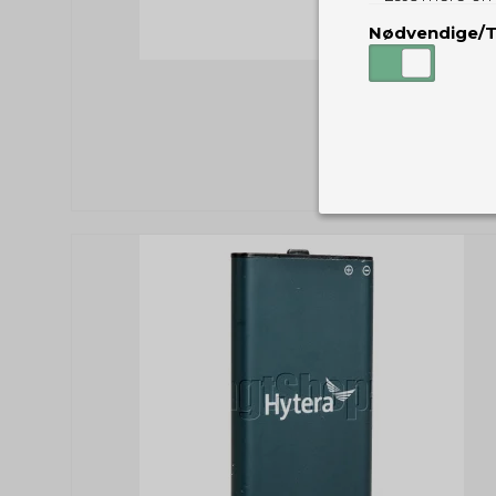
Nødvendige/T
Nødvendige
Tekniske cook
Som navnet a
privatsfære, 
Cookie:
Funktionelle
Funktionelle
PHPSESSID
og indstillin
du har i forho
cookie_consent
Cookie:
Statistiske
Statistikcook