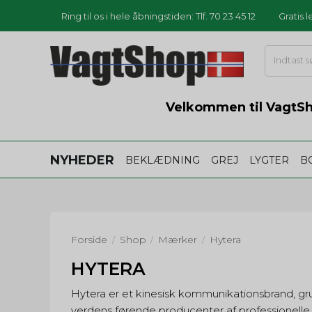
Ring til os i hele åbningstiden: Tlf. 70 23 45 12
Gratis 
Velkommen til VagtSho
NYHEDER
BEKLÆDNING
GREJ
LYGTER
B
Forside
Shop
Mærker
Hytera
/
/
/
HYTERA
Hytera er et kinesisk kommunikationsbrand, gru
verdens førende producenter af professionelle