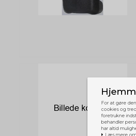
Hjemme
For at gøre den
cookies og tred
foretrukne indst
behandler perso
har altid muligh
Læs mere om