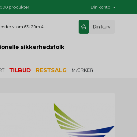
5.000 produkter
Din konto
 sender vi om
63t 20m 4s
Din kurv
ionelle sikkerhedsfolk
TILBUD
RESTSALG
RT
MÆRKER