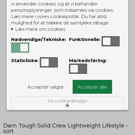
vi anvender cookies, og at vi behandler
personoplysninger, som indsamles via cookies.
Læs mere i vores cookiepolitik. Du har altid
mulighed for at trække dit samtykke tilbage.
Læs mere om cookies
Nødvendige/Tekniske:
Funktionelle:
Statistiske:
Markedsføring:
Acceptér valgte
Acceptér alle
Vis cookiedetaljer
Nødvendige/Tekniske
Tekniske cookies er nødvendige for, at langt
Darn Tough Solid Crew Lightweight Lifestyle -
de fleste hjemmesider fungerer, som de
sort
skal. Som navnet angiver, har de kun teknisk