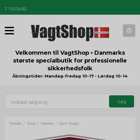
T
.
70234512
T
o
g
g
Velkommen til VagtShop • Danmarks
l
største specialbutik for professionelle
e
sikkerhedsfolk
n
a
Åbningstider: Mandag-fredag 10-17 • Lørdag 10-14
v
i
g
a
t
i
o
Forside
Shop
Mærker
Darn Tough
/
/
/
n