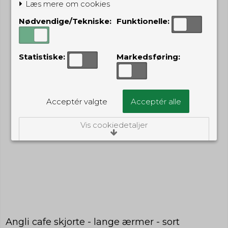
Læs mere om cookies
Nødvendige/Tekniske:
Funktionelle:
Statistiske:
Markedsføring:
Acceptér valgte
Acceptér alle
Vis cookiedetaljer
Nødvendige/Tekniske
Tekniske cookies er nødvendige for, at langt
de fleste hjemmesider fungerer, som de
skal. Som navnet angiver, har de kun teknisk
betydning og dermed ikke nogen
indvirkning på din privatsfære, idet de ikke
registrerer, hvad du søger efter på andre
hjemmesider.
Angli cafe skjorte - lange ærmer - sort