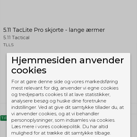
5.11 TacLite Pro skjorte - lange ærmer
5.11 Tactical
TLLS
Hjemmesiden anvender
529,00 DKK
cookies
(inkl. moms)
For at gøre denne side og vores markedsføring
Vis produkt
mest relevant for dig, anvender vi egne cookies
og tredjeparts cookies til at lave statistikker,
analysere besøg og huske dine foretrukne
indstillinger. Ved at give dit samtykke tillader du, at
vi anvender cookies, og at vi behandler
Tilbud
personoplysninger, som indsamles via cookies.
Læs mere i vores cookiepolitik. Du har altid
mulighed for at trække dit samtykke tilbage.