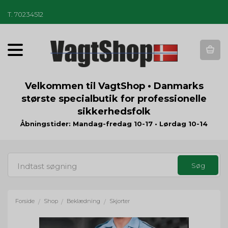
T
.
70234512
T
o
g
g
Velkommen til VagtShop • Danmarks
l
største specialbutik for professionelle
e
sikkerhedsfolk
n
a
Åbningstider: Mandag-fredag 10-17 • Lørdag 10-14
v
i
g
a
t
i
o
Forside
Shop
Beklædning
Skjorter
/
/
/
n