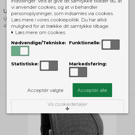
indstillinger. Ved at give dit samtykke tillader du, at
vi anvender cookies, og at vi behandler
Uncle Mikes Nylon Belt Keepers 2,25"
personoplysninger, som indsamles via cookies.
Uncle Mikes
Læs mere i vores cookiepolitik. Du har altid
4197053
mulighed for at trække dit samtykke tilbage.
Læs mere om cookies
Nødvendige/Tekniske:
Funktionelle:
149,00 DKK
(inkl. moms)
Statistiske:
Markedsføring:
Vis produkt
Acceptér valgte
Acceptér alle
Vis cookiedetaljer
Nødvendige/Tekniske
Tekniske cookies er nødvendige for, at langt
de fleste hjemmesider fungerer, som de