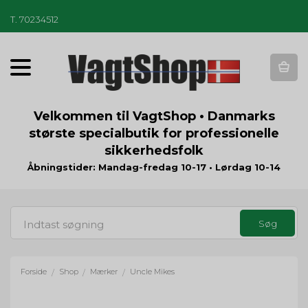
T
.
70234512
T
o
g
g
Velkommen til VagtShop • Danmarks
l
største specialbutik for professionelle
e
sikkerhedsfolk
n
a
Åbningstider: Mandag-fredag 10-17 • Lørdag 10-14
v
i
g
a
t
i
o
Forside
Shop
Mærker
Uncle Mikes
/
/
/
n