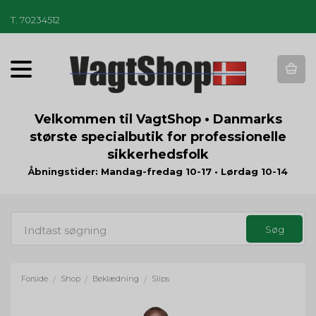
T
.
70234512
T
o
g
g
Velkommen til VagtShop • Danmarks
l
største specialbutik for professionelle
e
sikkerhedsfolk
n
a
Åbningstider: Mandag-fredag 10-17 • Lørdag 10-14
v
i
g
a
t
i
o
Forside
Shop
Beklædning
Slips
/
/
/
n