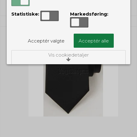
Statistiske:
Markedsføring:
Acceptér valgte
Acceptér alle
Vis cookiedetaljer
Nødvendige/Tekniske
Tekniske cookies er nødvendige for, at langt
de fleste hjemmesider fungerer, som de
skal. Som navnet angiver, har de kun teknisk
betydning og dermed ikke nogen
indvirkning på din privatsfære, idet de ikke
registrerer, hvad du søger efter på andre
hjemmesider.
Cookie:
Udløber:
Funktionelle
Funktionelle cookies anvendes for at huske
PHPSESSID
Session
dine brugerpræferencer ved at huske de
valg og indstillinger du foretager på