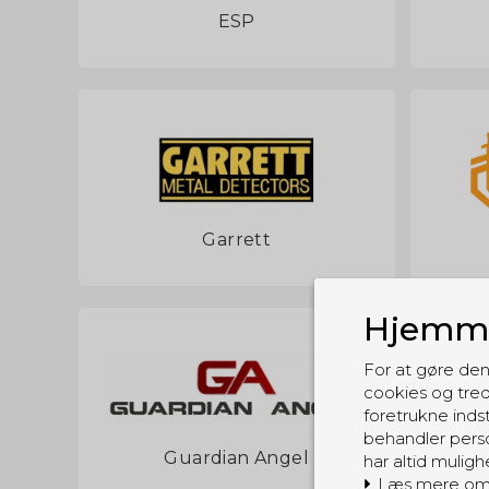
ESP
Garrett
Hjemme
For at gøre den
cookies og tred
foretrukne indst
behandler perso
Guardian Angel
har altid muligh
Læs mere om