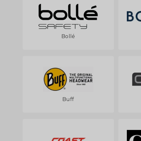
Bollé
Buff