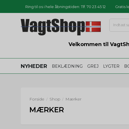
Ring til os i hele åbningstiden: Tlf. 70 23 45 12
Gratis 
Velkommen til VagtSho
NYHEDER
BEKLÆDNING
GREJ
LYGTER
B
Forside
Shop
Mærker
/
/
MÆRKER