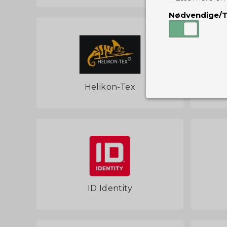
Nødvendige/T
Helikon-Tex
Nødvendige
Tekniske cook
Som navnet a
privatsfære, 
Cookie:
Funktionelle
Funktionelle
PHPSESSID
og indstillin
ID Identity
du har i forho
cookie_consent
Cookie:
Statistiske
Statistikcook