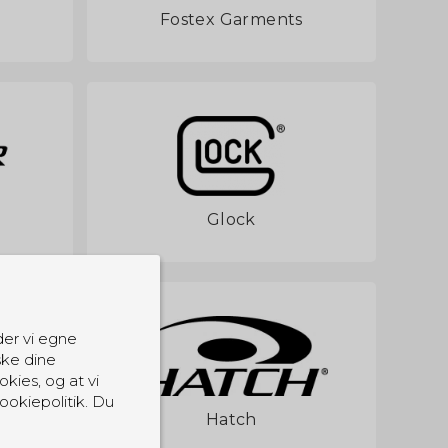
Fostex Garments
Glock
der vi egne
ske dine
okies, og at vi
ookiepolitik. Du
Hatch