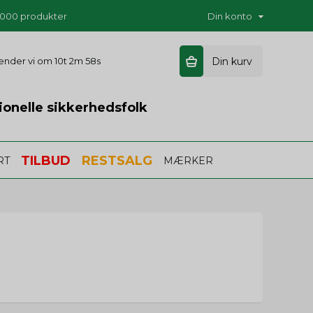
5.000 produkter
Din konto
 sender vi om
10t 2m 56s
Din kurv
ionelle sikkerhedsfolk
TILBUD
RESTSALG
RT
MÆRKER