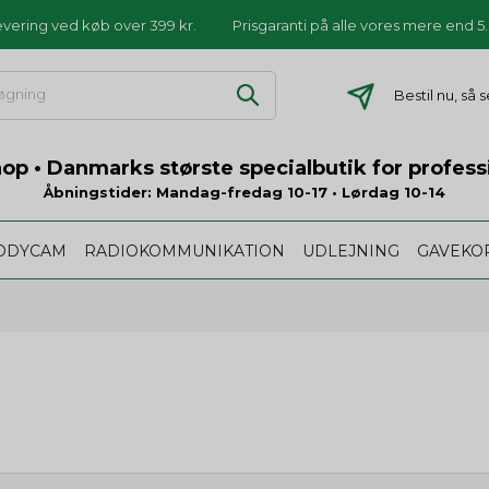
levering ved køb over 399 kr.
Prisgaranti på alle vores mere end 
Bestil nu, så
p • Danmarks største specialbutik for profess
Åbningstider: Mandag-fredag 10-17 • Lørdag 10-14
ODYCAM
RADIOKOMMUNIKATION
UDLEJNING
GAVEKO