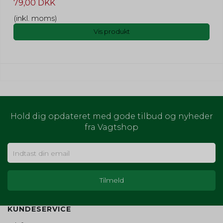
79,00 DKK
(inkl. moms)
Vis produkt
Hold dig opdateret med gode tilbud og nyheder
fra Vagtshop
KUNDESERVICE