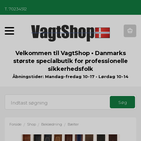
T
.
70234512
T
o
g
g
Velkommen til VagtShop • Danmarks
l
største specialbutik for professionelle
e
sikkerhedsfolk
n
a
Åbningstider: Mandag-fredag 10-17 • Lørdag 10-14
v
i
g
a
t
i
o
Forside
Shop
Beklædning
Bælter
/
/
/
n