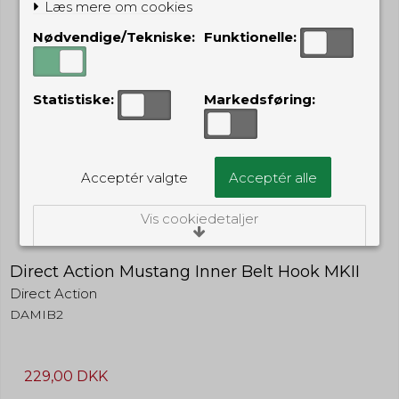
Læs mere om cookies
Nødvendige/Tekniske:
Funktionelle:
Statistiske:
Markedsføring:
Acceptér valgte
Acceptér alle
Vis cookiedetaljer
Nødvendige/Tekniske
Direct Action Mustang Inner Belt Hook MKII
Tekniske cookies er nødvendige for, at langt
Direct Action
de fleste hjemmesider fungerer, som de
skal. Som navnet angiver, har de kun teknisk
DAMIB2
betydning og dermed ikke nogen
indvirkning på din privatsfære, idet de ikke
registrerer, hvad du søger efter på andre
hjemmesider.
229,00 DKK