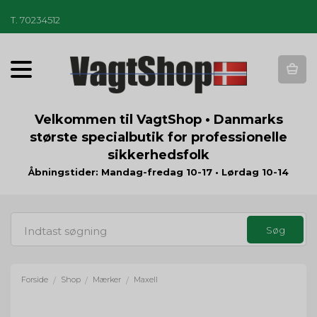
T
.
70234512
T
o
g
g
Velkommen til VagtShop • Danmarks
l
største specialbutik for professionelle
e
sikkerhedsfolk
n
a
Åbningstider: Mandag-fredag 10-17 • Lørdag 10-14
v
i
g
a
t
i
o
Forside
Shop
Mærker
Maxell
/
/
/
n