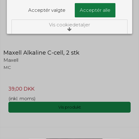
Acceptér valgte
Acceptér alle
Vis cookiedetaljer
Nødvendige/Tekniske
Tekniske cookies er nødvendige for, at langt
de fleste hjemmesider fungerer, som de
Maxell Alkaline C-cell, 2 stk
skal. Som navnet angiver, har de kun teknisk
Maxell
betydning og dermed ikke nogen
indvirkning på din privatsfære, idet de ikke
MC
registrerer, hvad du søger efter på andre
hjemmesider.
39,00 DKK
Cookie:
Udløber:
Funktionelle
Funktionelle cookies anvendes for at huske
(inkl. moms)
PHPSESSID
Session
dine brugerpræferencer ved at huske de
Vis produkt
valg og indstillinger du foretager på
Oprindelse:
hjemmesiden, det kan f.eks. dreje sig om,
System
hvilke præferencer du har i forhold til sprog
Beskrivelse:
og tekststørrelse.
Denne cookie bruges af serveren til
at holde styr på din session.
Cookie:
Udløber:
Statistiske