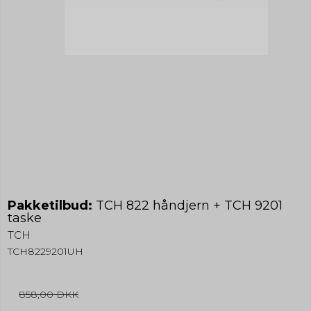
Pakketilbud:
TCH 822 håndjern + TCH 9201
taske
TCH
TCH8229201UH
858,00 DKK