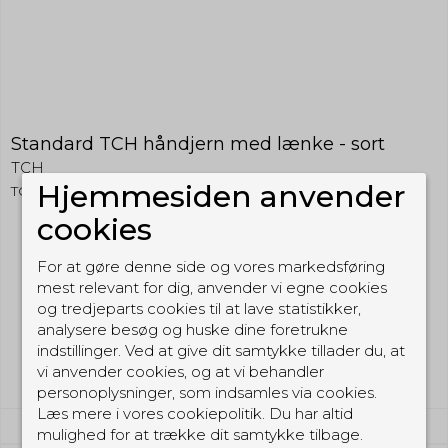
Standard TCH håndjern med lænke - sort
TCH
Hjemmesiden anvender
TCH800B
cookies
539,00 DKK
For at gøre denne side og vores markedsføring
479,00 DKK
mest relevant for dig, anvender vi egne cookies
og tredjeparts cookies til at lave statistikker,
(inkl. moms)
analysere besøg og huske dine foretrukne
Vis produkt
indstillinger. Ved at give dit samtykke tillader du, at
vi anvender cookies, og at vi behandler
personoplysninger, som indsamles via cookies.
Læs mere i vores cookiepolitik. Du har altid
mulighed for at trække dit samtykke tilbage.