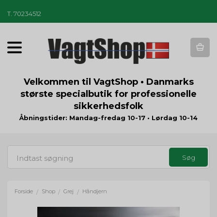
T
.
70234512
T
o
g
g
Velkommen til VagtShop • Danmarks
l
største specialbutik for professionelle
e
sikkerhedsfolk
n
a
Åbningstider: Mandag-fredag 10-17 • Lørdag 10-14
v
i
g
a
t
i
o
Forside
Shop
Grej
Håndjern
/
/
/
n