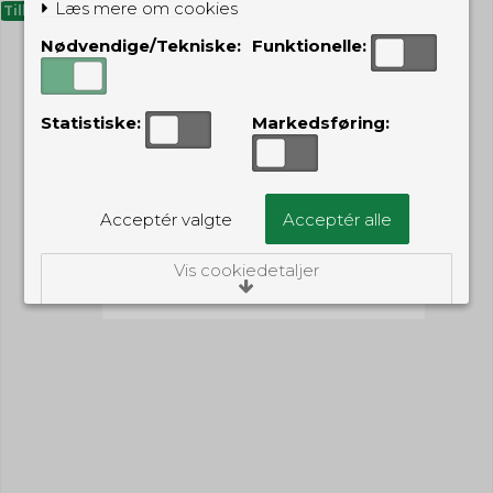
Læs mere om cookies
Tilbud
Nødvendige/Tekniske:
Funktionelle:
Statistiske:
Markedsføring:
Acceptér valgte
Acceptér alle
Vis cookiedetaljer
Nødvendige/Tekniske
Tekniske cookies er nødvendige for, at langt
de fleste hjemmesider fungerer, som de
skal. Som navnet angiver, har de kun teknisk
betydning og dermed ikke nogen
indvirkning på din privatsfære, idet de ikke
registrerer, hvad du søger efter på andre
hjemmesider.