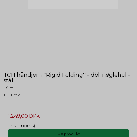
TCH håndjern ''Rigid Folding'' - dbl. nøglehul -
stål
TCH
TCH852
1.249,00 DKK
(inkl. moms)
Vis produkt