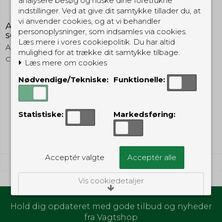
analysere besøg og huske dine foretrukne
indstillinger. Ved at give dit samtykke tillader du, at
vi anvender cookies, og at vi behandler
AustriAlpin Cobra Pro Style 50mm, XL clips -
personoplysninger, som indsamles via cookies.
sort
Læs mere i vores cookiepolitik. Du har altid
AustriAlpin
mulighed for at trække dit samtykke tilbage.
CBP50XLBK
Læs mere om cookies
Nødvendige/Tekniske:
Funktionelle:
249,00 DKK
(inkl. moms)
Statistiske:
Markedsføring:
Vis produkt
Acceptér valgte
Acceptér alle
Vis cookiedetaljer
Nødvendige/Tekniske
Hold dig opdateret med gode tilbud og nyheder
Tekniske cookies er nødvendige for, at langt
fra Vagtshop