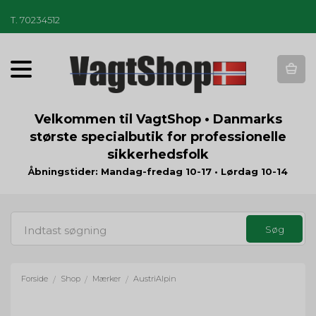
T
.
70234512
T
o
g
g
Velkommen til VagtShop • Danmarks
l
største specialbutik for professionelle
e
sikkerhedsfolk
n
a
Åbningstider: Mandag-fredag 10-17 • Lørdag 10-14
v
i
g
a
t
i
o
Forside
Shop
Mærker
AustriAlpin
/
/
/
n