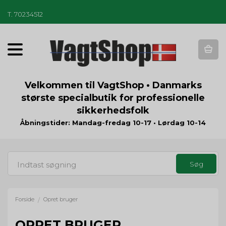
T
.
70234512
T
o
g
g
Velkommen til VagtShop • Danmarks
l
største specialbutik for professionelle
e
sikkerhedsfolk
n
a
Åbningstider: Mandag-fredag 10-17 • Lørdag 10-14
v
i
g
a
t
i
o
Forside
Opret bruger
/
n
OPRET BRUGER