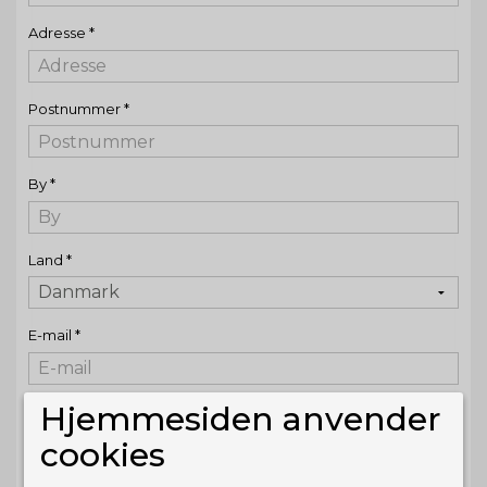
Adresse
*
Postnummer
*
By
*
Land
*
E-mail
*
Hjemmesiden anvender
Telefonnr.
cookies
+45
Mobil nr.