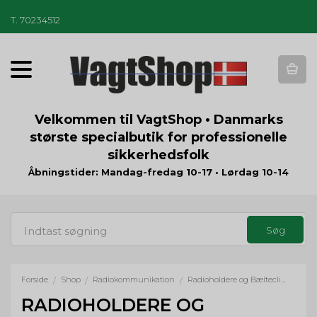
T
.
70234512
T
o
g
g
Velkommen til VagtShop • Danmarks
l
største specialbutik for professionelle
e
sikkerhedsfolk
n
a
Åbningstider: Mandag-fredag 10-17 • Lørdag 10-14
v
i
g
a
t
i
o
Forside
Shop
Radiokommunikation
Radioholdere og Bælteclips
/
/
/
n
RADIOHOLDERE OG