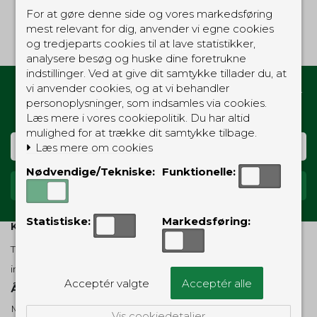
Ingen produkter fundet.
For at gøre denne side og vores markedsføring
mest relevant for dig, anvender vi egne cookies
og tredjeparts cookies til at lave statistikker,
analysere besøg og huske dine foretrukne
indstillinger. Ved at give dit samtykke tillader du, at
vi anvender cookies, og at vi behandler
Hold dig opdateret med gode tilbud og nyheder
personoplysninger, som indsamles via cookies.
fra Vagtshop
Læs mere i vores cookiepolitik. Du har altid
mulighed for at trække dit samtykke tilbage.
Læs mere om cookies
Nødvendige/Tekniske:
Funktionelle:
Statistiske:
Markedsføring:
KUNDESERVICE
Telefon 70 23 45 12
info@vagtshop.dk
Acceptér valgte
Acceptér alle
Åbnings-/telefontider:
Mandag - fredag: 10-17
Vis cookiedetaljer