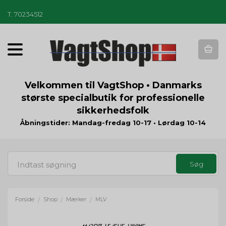
T
.
70234512
T
o
g
g
Velkommen til VagtShop • Danmarks
l
største specialbutik for professionelle
e
sikkerhedsfolk
n
a
Åbningstider: Mandag-fredag 10-17 • Lørdag 10-14
v
i
g
a
t
i
o
Forside
Shop
Mærker
MLV
/
/
/
n