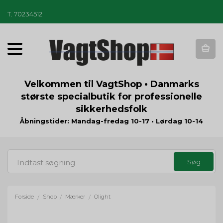
T
.
70234512
T
o
g
g
Velkommen til VagtShop • Danmarks
l
største specialbutik for professionelle
e
sikkerhedsfolk
n
a
Åbningstider: Mandag-fredag 10-17 • Lørdag 10-14
v
i
g
a
t
i
o
Forside
Shop
Mærker
Olight
/
/
/
n