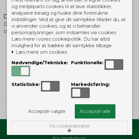
og tredjeparts cookies til at lave statistikker,
analysere besøg og huske dine foretrukne
DoorJamm
indstillinger. Ved at give dit samtykke tillader du, at
DoorJamm
vi anvender cookies, og at vi behandler
DJ
personoplysninger, som indsamles via cookies.
Læs mere i vores cookiepolitik. Du har altid
mulighed for at trække dit samtykke tilbage.
99,00 DKK
Læs mere om cookies
49,00 DKK
Nødvendige/Tekniske:
Funktionelle:
(inkl. moms)
Vis produkt
Statistiske:
Markedsføring:
Acceptér valgte
Acceptér alle
Vis cookiedetaljer
Hold dig opdateret med gode tilbud og nyheder
fra Vagtshop