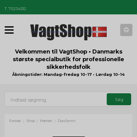
T
.
70234512
T
o
g
g
Velkommen til VagtShop • Danmarks
l
største specialbutik for professionelle
e
sikkerhedsfolk
n
a
Åbningstider: Mandag-fredag 10-17 • Lørdag 10-14
v
i
g
a
t
i
o
Forside
Shop
Mærker
DoorJamm
/
/
/
n