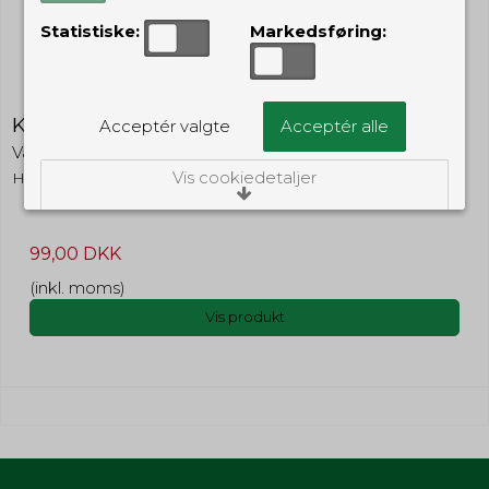
Statistiske:
Markedsføring:
Kliktæller - SORT
Acceptér valgte
Acceptér alle
VagtShop
Vis cookiedetaljer
HT1BK
Nødvendige/Tekniske
99,00 DKK
Tekniske cookies er nødvendige for, at langt
de fleste hjemmesider fungerer, som de
(inkl. moms)
skal. Som navnet angiver, har de kun teknisk
betydning og dermed ikke nogen
Vis produkt
indvirkning på din privatsfære, idet de ikke
registrerer, hvad du søger efter på andre
hjemmesider.
Cookie:
Udløber:
Funktionelle
Funktionelle cookies anvendes for at huske
PHPSESSID
Session
dine brugerpræferencer ved at huske de
valg og indstillinger du foretager på
Oprindelse:
hjemmesiden, det kan f.eks. dreje sig om,