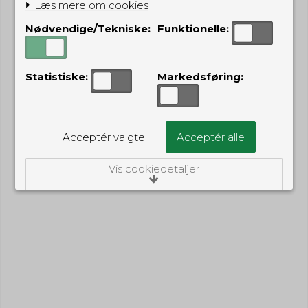
Læs mere om cookies
Nødvendige/Tekniske:
Funktionelle:
Statistiske:
Markedsføring:
Acceptér valgte
Acceptér alle
Vis cookiedetaljer
Nødvendige/Tekniske
Tekniske cookies er nødvendige for, at langt
de fleste hjemmesider fungerer, som de
skal. Som navnet angiver, har de kun teknisk
betydning og dermed ikke nogen
indvirkning på din privatsfære, idet de ikke
registrerer, hvad du søger efter på andre
hjemmesider.