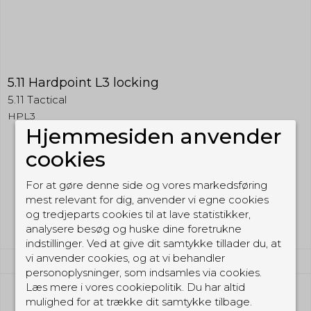
5.11 Hardpoint L3 locking
5.11 Tactical
HPL3
Hjemmesiden anvender
cookies
149,00 DKK
For at gøre denne side og vores markedsføring
(inkl. moms)
mest relevant for dig, anvender vi egne cookies
Vis produkt
og tredjeparts cookies til at lave statistikker,
analysere besøg og huske dine foretrukne
indstillinger. Ved at give dit samtykke tillader du, at
vi anvender cookies, og at vi behandler
personoplysninger, som indsamles via cookies.
Læs mere i vores cookiepolitik. Du har altid
mulighed for at trække dit samtykke tilbage.