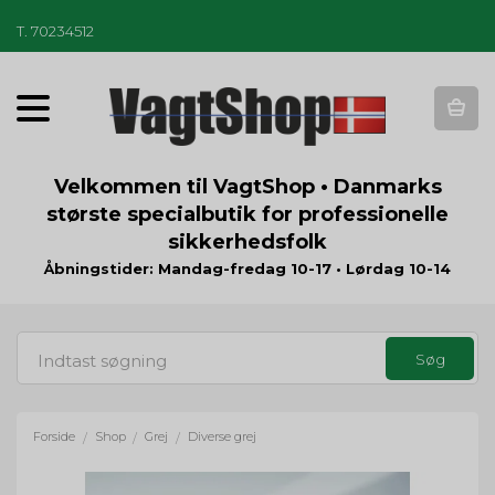
T
.
70234512
T
o
g
g
Velkommen til VagtShop • Danmarks
l
største specialbutik for professionelle
e
sikkerhedsfolk
n
a
Åbningstider: Mandag-fredag 10-17 • Lørdag 10-14
v
i
g
a
t
i
o
Forside
Shop
Grej
Diverse grej
/
/
/
n