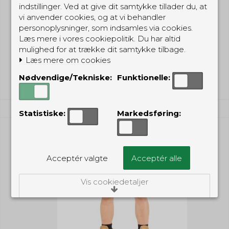
indstillinger. Ved at give dit samtykke tillader du, at
vi anvender cookies, og at vi behandler
649,00 DKK
personoplysninger, som indsamles via cookies.
599,00 DKK
Læs mere i vores cookiepolitik. Du har altid
mulighed for at trække dit samtykke tilbage.
(inkl. moms)
Læs mere om cookies
Vis produkt
Nødvendige/Tekniske:
Funktionelle:
Statistiske:
Markedsføring:
Acceptér valgte
Acceptér alle
Vis cookiedetaljer
Nødvendige/Tekniske
Tekniske cookies er nødvendige for, at langt
de fleste hjemmesider fungerer, som de