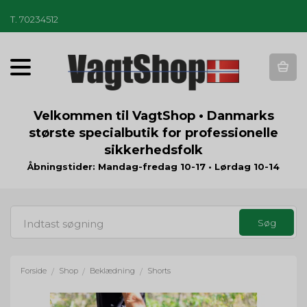
T
.
70234512
T
o
g
g
Velkommen til VagtShop • Danmarks
l
største specialbutik for professionelle
e
sikkerhedsfolk
n
a
Åbningstider: Mandag-fredag 10-17 • Lørdag 10-14
v
i
g
a
t
i
o
Forside
Shop
Beklædning
Shorts
/
/
/
n