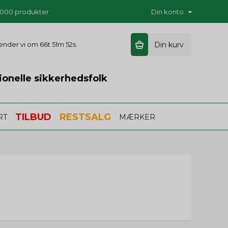
5.000 produkter
Din konto
 sender vi om
66t 51m 51s
Din kurv
ionelle sikkerhedsfolk
TILBUD
RESTSALG
RT
MÆRKER