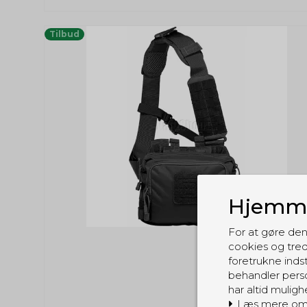
Tilbud
Hjemme
For at gøre den
cookies og tred
foretrukne indst
behandler perso
har altid muligh
Læs mere om