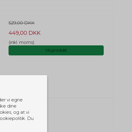
529,00 DKK
449,00 DKK
(inkl. moms)
Vis produkt
der vi egne
ske dine
okies, og at vi
ookiepolitik. Du