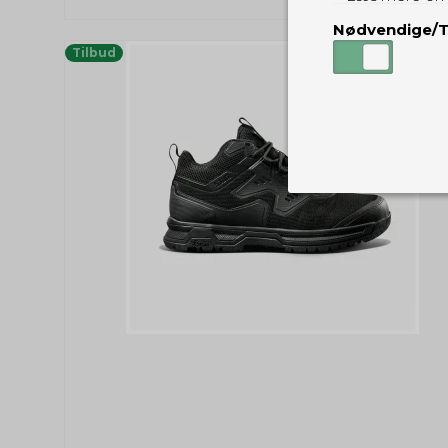
Nødvendige/T
Tilbud
Nødvendige
Tekniske cook
Som navnet a
privatsfære, 
Cookie:
Funktionelle
Funktionelle
PHPSESSID
og indstillin
du har i forho
cookie_consent
Cookie:
Statistiske
Statistikcook