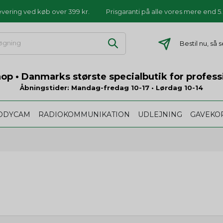
levering ved køb over 399 kr.
Prisgaranti på alle vores mere end 
Bestil nu, så
p • Danmarks største specialbutik for profess
Åbningstider: Mandag-fredag 10-17 • Lørdag 10-14
ODYCAM
RADIOKOMMUNIKATION
UDLEJNING
GAVEKO