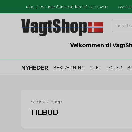
Ring til os i hele åbningstiden: Tlf. 70 23 45 12
Gratis 
Velkommen til VagtSho
NYHEDER
BEKLÆDNING
GREJ
LYGTER
B
Forside
Shop
/
TILBUD