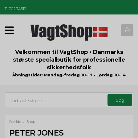
T
.
70234512
T
o
g
g
Velkommen til VagtShop • Danmarks
l
største specialbutik for professionelle
e
sikkerhedsfolk
n
a
Åbningstider: Mandag-fredag 10-17 • Lørdag 10-14
v
i
g
a
t
i
o
Forside
Shop
/
n
PETER JONES