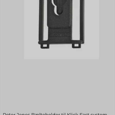
Peter Jones Bælteholder til Klick Fast system -