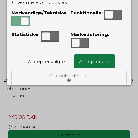
Læs mere om cookies
Nødvendige/Tekniske:
Funktionelle:
Statistiske:
Markedsføring:
Acceptér valgte
Acceptér alle
Vis cookiedetaljer
Peter Jones hård lædertaske til Kenwood 3302
Peter Jones
Nødvendige/Tekniske
PJTKCLKF
Tekniske cookies er nødvendige for, at langt
de fleste hjemmesider fungerer, som de
skal. Som navnet angiver, har de kun teknisk
betydning og dermed ikke nogen
249,00 DKK
indvirkning på din privatsfære, idet de ikke
registrerer, hvad du søger efter på andre
(inkl. moms)
hjemmesider.
Vis produkt