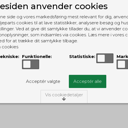
siden anvender cookies
ne side og vores markedsføring mest relevant for dig, anven
jeparts cookies til at lave statistikker, analysere besøg og hu
illinger. Ved at give dit samtykke tillader du, at vi anvender co
noplysninger, som indsamles via cookies. Læs mere i vores c
ed for at trække dit samtykke tilbage.
 cookies
ekniske:
Funktionelle:
Statistiske:
Mark
Fostex Security T-shirt - sort
Fostex
FXTSBK
Acceptér valgte
Acceptér alle
Vis cookiedetaljer
/Tekniske
ies er nødvendige for, at langt de fleste hjemmesider funger
ngiver, har de kun teknisk betydning og dermed ikke nogen i
idet de ikke registrerer, hvad du søger efter på andre hjemme