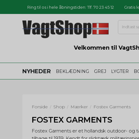
Ring til os i hele åbningstiden: Tlf. 70 23 45 12
Gratis 
Velkommen til VagtSho
NYHEDER
BEKLÆDNING
GREJ
LYGTER
B
Forside
Shop
Mærker
Fostex Garments
/
/
/
FOSTEX GARMENTS
Fostex Garments er et hollandsk outdoor- og 
tilbage til 1939. Kendt for slidstærk militærinsp