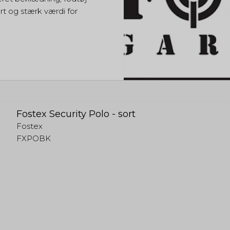
rt og stærk værdi for
Fostex Security Polo - sort
Fostex
FXPOBK