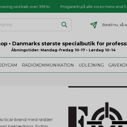
levering ved køb over 399 kr.
Prisgaranti på alle vores mere end 
Bestil nu, så
p • Danmarks største specialbutik for profess
Åbningstider: Mandag-fredag 10-17 • Lørdag 10-14
ODYCAM
RADIOKOMMUNIKATION
UDLEJNING
GAVEKO
tactical-brand med rødder
ireret beklædning, fodtøj