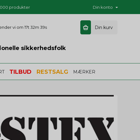
5.000 produkter
Din konto
 sender vi om
17t 32m 38s
Din kurv
ionelle sikkerhedsfolk
TILBUD
RESTSALG
RT
MÆRKER