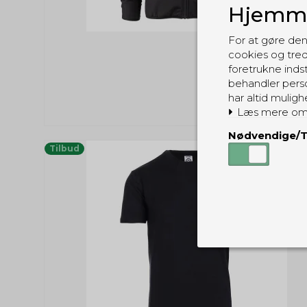
Hjemme
For at gøre den
cookies og tred
foretrukne indst
behandler perso
har altid muligh
Læs mere om
Nødvendige/T
Tilbud
Nødvendige
Tekniske cook
Som navnet a
privatsfære, 