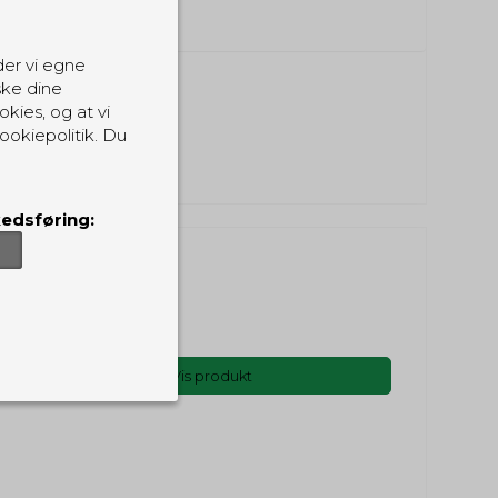
der vi egne
ske dine
okies, og at vi
ookiepolitik. Du
edsføring:
99,00 DKK
79,00 DKK
(inkl. moms)
Vis produkt
er, som de skal.
ndvirkning på din
sider.