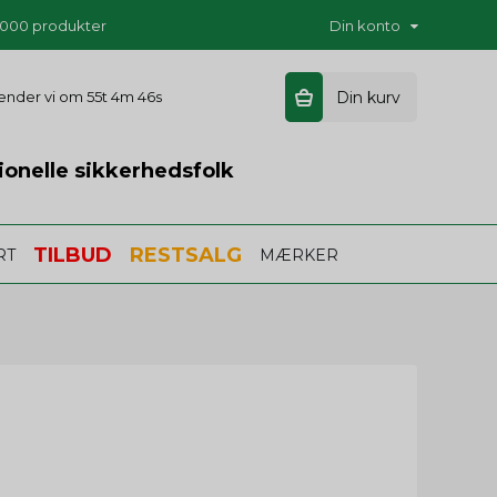
5.000 produkter
Din konto
 sender vi om
55t 4m 45s
Din kurv
ionelle sikkerhedsfolk
TILBUD
RESTSALG
RT
MÆRKER