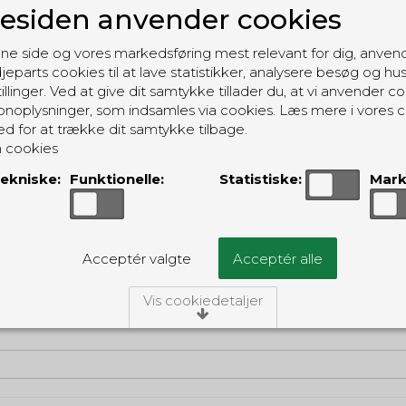
siden anvender cookies
ne side og vores markedsføring mest relevant for dig, anven
jeparts cookies til at lave statistikker, analysere besøg og hu
illinger. Ved at give dit samtykke tillader du, at vi anvender co
noplysninger, som indsamles via cookies. Læs mere i vores c
ed for at trække dit samtykke tilbage.
 cookies
ekniske:
Funktionelle:
Statistiske:
Mark
Acceptér valgte
Acceptér alle
Vis cookiedetaljer
/Tekniske
ies er nødvendige for, at langt de fleste hjemmesider funger
ngiver, har de kun teknisk betydning og dermed ikke nogen i
idet de ikke registrerer, hvad du søger efter på andre hjemme