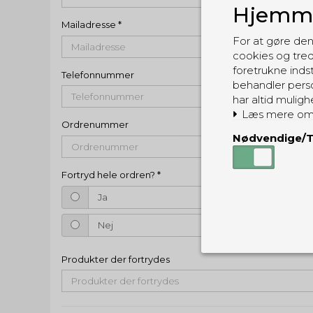
Hjemme
Mailadresse
*
For at gøre den
cookies og tred
foretrukne indst
Telefonnummer
behandler perso
har altid muligh
Læs mere om
Ordrenummer
Nødvendige/T
Fortryd hele ordren?
*
Ja
Nej
Produkter der fortrydes
Nødvendige
Tekniske cook
Som navnet a
privatsfære, 