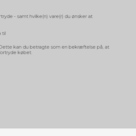
yde - samt hvilke(n) vare(r) du ønsker at
til
 Dette kan du betragte som en bekræftelse på, at
fortryde købet.