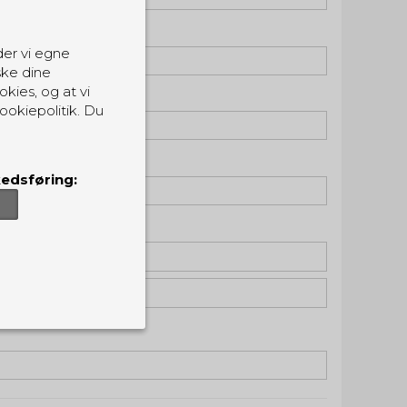
der vi egne
ske dine
okies, og at vi
ookiepolitik. Du
edsføring:
er, som de skal.
ndvirkning på din
sider.