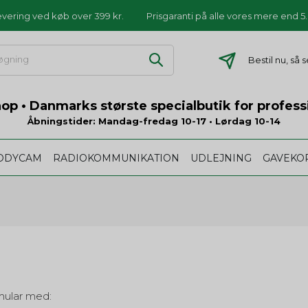
levering ved køb over 399 kr.
Prisgaranti på alle vores mere end 
Bestil nu, så
p • Danmarks største specialbutik for profess
Åbningstider: Mandag-fredag 10-17 • Lørdag 10-14
ODYCAM
RADIOKOMMUNIKATION
UDLEJNING
GAVEKO
mular med: