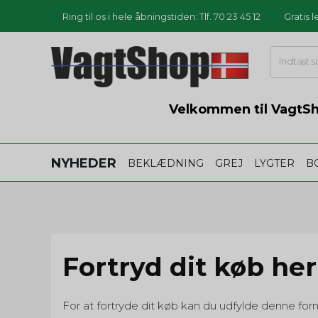
Ring til os i hele åbningstiden: Tlf. 70 23 45 12
Gratis 
Velkommen til VagtSho
NYHEDER
BEKLÆDNING
GREJ
LYGTER
B
Fortryd dit køb her
For at fortryde dit køb kan du udfylde denne for