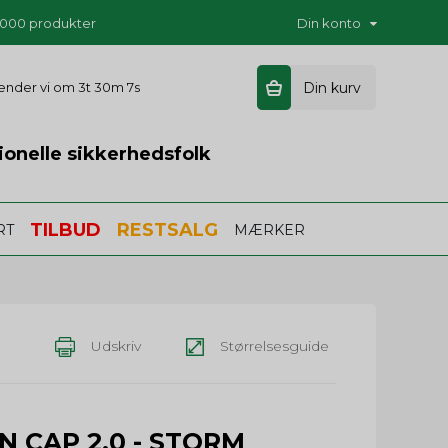
5.000 produkter
Din konto
 sender vi om
3t 30m 6s
Din kurv
ionelle sikkerhedsfolk
TILBUD
RESTSALG
RT
MÆRKER
Udskriv
Størrelsesguide
ON CAP 2.0 - STORM