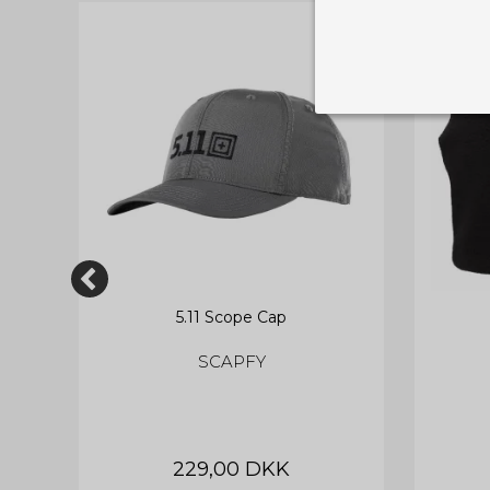
Nødvendige
Tekniske cook
Som navnet a
privatsfære, 
Cookie:
Funktionelle
Funktionelle
PHPSESSID
og indstillin
du har i forho
5.11 Scope Cap
cookie_consent
SCAPFY
Cookie:
Statistiske
Statistikcook
tempGiftListID
_GRECAPTCHA
hjemmeside. D
der er mest 
finde på side
chosenLang
229,00 DKK
CONSENT