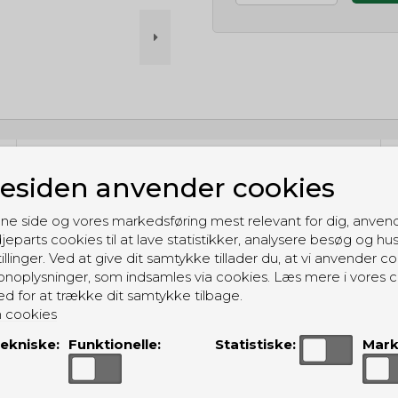
GRATIS LEVERING
siden anvender cookies
Til pakkeboks ved køb for 399 kr.
Gratis hjemmelevering for 699 kr.
ne side og vores markedsføring mest relevant for dig, anven
jeparts cookies til at lave statistikker, analysere besøg og hu
illinger. Ved at give dit samtykke tillader du, at vi anvender co
noplysninger, som indsamles via cookies. Læs mere i vores c
ed for at trække dit samtykke tilbage.
 cookies
ALTERNATIVE PRODUKTER
ekniske:
Funktionelle:
Statistiske:
Mark