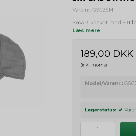
Vare nr. GSC2SM
Smart kasket med 5.11 l
Læs mere
189,00 DKK
(inkl. moms)
Model/Varenr.:
GSC
Lagerstatus:
Varen