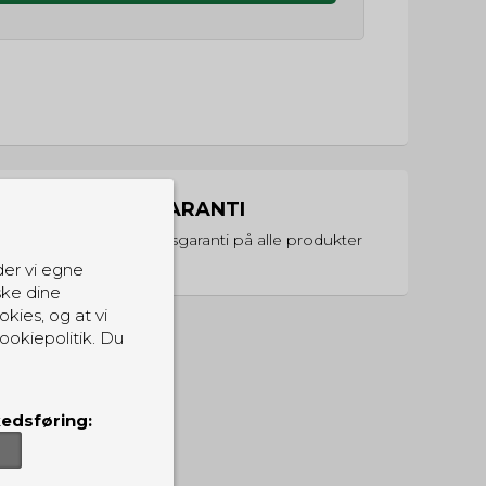
PRISGARANTI
Vi har prisgaranti på alle produkter
der vi egne
ske dine
okies, og at vi
ookiepolitik. Du
edsføring: