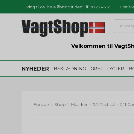
Ring til os i hele åbningstiden: Tlf. 70 23 45 12
Gratis 
Velkommen til VagtSho
NYHEDER
BEKLÆDNING
GREJ
LYGTER
B
Forside
Shop
Mærker
5.11 Tactical
/
/
/
/