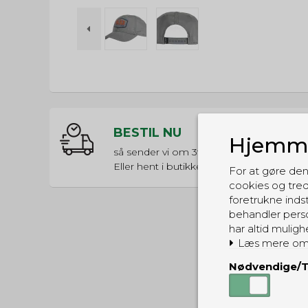
BESTIL NU
Hjemme
så sender vi om
3t 30m 6s
Eller hent i butikken til kl. 17:00
For at gøre den
cookies og tred
foretrukne indst
behandler perso
har altid muligh
Læs mere om
Nødvendige/T