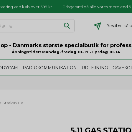
levering ved køb over 399 kr.
Prisgaranti på alle vores mere end 
Bestil nu, så
p • Danmarks største specialbutik for profess
Åbningstider: Mandag-fredag 10-17 • Lørdag 10-14
ODYCAM
RADIOKOMMUNIKATION
UDLEJNING
GAVEKO
5.11 Gas Station Cap 2.0 - Storm
5.11 GAS STATI