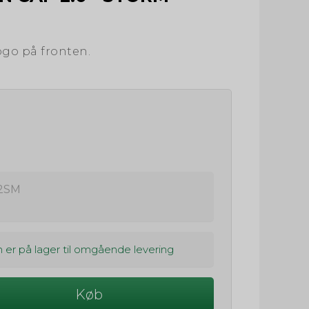
ogo på fronten.
2SM
 er på lager til omgående levering
Køb