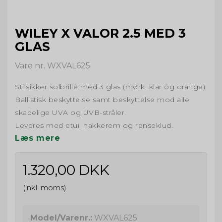
WILEY X VALOR 2.5 MED 3
GLAS
Vare nr. WXVAL625
Stilsikker solbrille med 3 glas (mørk, klar og orange).
Ballistisk beskyttelse samt beskyttelse mod alle
skadelige UVA og UVB-stråler.
Leveres med etui, nakkerem og renseklud.
Læs mere
1.320,00 DKK
(inkl. moms)
Model/Varenr.:
WXVAL625