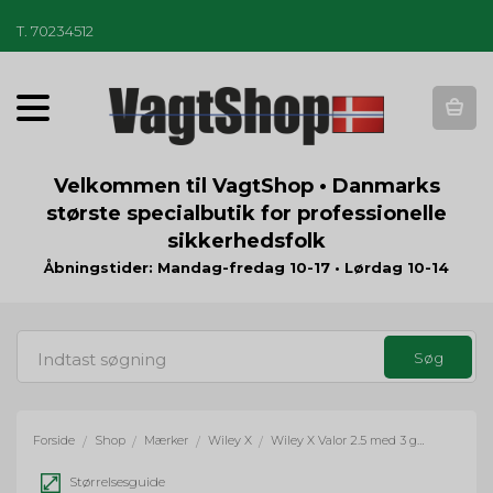
T
.
70234512
T
o
g
g
Velkommen til VagtShop • Danmarks
l
største specialbutik for professionelle
e
sikkerhedsfolk
n
a
Åbningstider: Mandag-fredag 10-17 • Lørdag 10-14
v
i
g
a
t
i
o
Forside
Shop
Mærker
Wiley X
Wiley X Valor 2.5 med 3 glas
/
/
/
/
n
Størrelsesguide