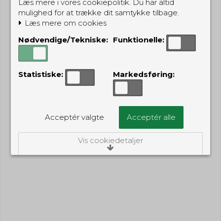
Læs mere i vores cookiepolitik. Du har altid
mulighed for at trække dit samtykke tilbage.
Læs mere om cookies
Nødvendige/Tekniske:
Funktionelle:
Statistiske:
Markedsføring:
Acceptér valgte
Acceptér alle
Vis cookiedetaljer
Nødvendige/Tekniske
Tekniske cookies er nødvendige for, at langt
de fleste hjemmesider fungerer, som de
skal. Som navnet angiver, har de kun teknisk
betydning og dermed ikke nogen
indvirkning på din privatsfære, idet de ikke
registrerer, hvad du søger efter på andre