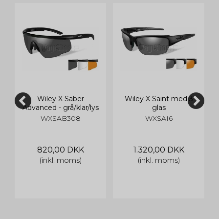
Wiley X Saber
Wiley X Saint med 3
Advanced - grå/klar/lys
glas
orange glas, mat sort
(Smoke/Clear/Light
WXSAB308
WXSAI6
stel
Rust)
820,00 DKK
1.320,00 DKK
(inkl. moms)
(inkl. moms)