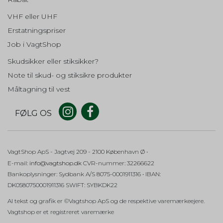
Google
Beskrivelse:
dag
Bruges til at knytte samtykke til en bestemt bruger.
VHF eller UHF
Beskrivelse:
Brugt af Google og indeholder et
Erstatningspriser
_ga (Addwish)
unikt ID til at huske præferencer og
andre oplysninger, såsom dit
Job i VagtShop
Oprindelse:
foretrukne sprog.
Addwish
Skudsikker eller stiksikker?
Beskrivelse:
OGPC
1 måned
Note til skud- og stiksikre produkter
Gemmer et automatisk genereret id, som bruges af
Oprindelse:
Google Analytics. Fra Google.
Måltagning til vest
Google
intercom-session-XXXXXXXX
Beskrivelse:
FØLG OS
Brugt af Google til at aktivere
Oprindelse:
Google Maps-funktionaliteten.
Addwish
Beskrivelse:
cookieconsent_status
365 days
Bruges til at holde styr på sessioner og huske logins og
VagtShop ApS
- Jagtvej 209
- 2100 København Ø •
Oprindelse:
samtaler i Intercom.
E-mail
:
info@vagtshop.dk
CVR-nummer
:
32266622
Google
Bankoplysninger
:
Sydbank A/S 8075-0001911316 • IBAN:
auth
Beskrivelse:
DK0580750001911316 SWIFT: SYBKDK22
Husker på dit cookiesamtykke for
Oprindelse:
Google.
Al tekst og grafik er ©Vagtshop ApS og de respektive varemærkeejere.
Addwish
Vagtshop er et registreret varemærke
Beskrivelse:
AEC
6