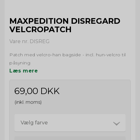
MAXPEDITION DISREGARD
VELCROPATCH
Vare nr. DISREG
Patch med velcro-han bagside - incl. hun-velcro til
påsyning
Læs mere
69,00 DKK
(inkl. moms)
Vælg farve