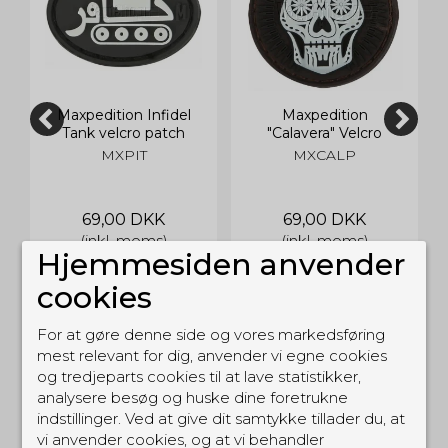
Maxpedition Infidel
Maxpedition
Tank velcro patch
"Calavera" Velcro
Patch
MXPIT
MXCALP
69,00 DKK
69,00 DKK
(inkl. moms)
(inkl. moms)
Hjemmesiden anvender
cookies
For at gøre denne side og vores markedsføring
mest relevant for dig, anvender vi egne cookies
og tredjeparts cookies til at lave statistikker,
analysere besøg og huske dine foretrukne
RELATEREDE PRODUKTER
indstillinger. Ved at give dit samtykke tillader du, at
vi anvender cookies, og at vi behandler