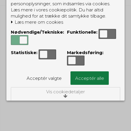
personoplysninger, som indsamles via cookies.
Læs mere i vores cookiepolitik. Du har altid
mulighed for at trække dit samtykke tilbage.
Læs mere om cookies
Nødvendige/Tekniske:
Funktionelle:
Statistiske:
Markedsføring:
Acceptér valgte
Acceptér alle
Vis cookiedetaljer
Nødvendige/Tekniske
Tekniske cookies er nødvendige for, at langt
de fleste hjemmesider fungerer, som de
skal. Som navnet angiver, har de kun teknisk
betydning og dermed ikke nogen