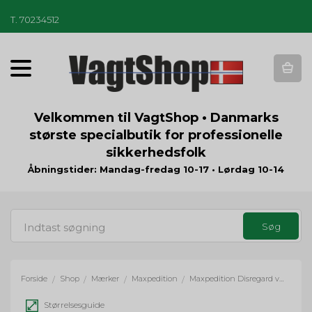
T
.
70234512
T
o
g
g
Velkommen til VagtShop • Danmarks
l
største specialbutik for professionelle
e
sikkerhedsfolk
n
a
Åbningstider: Mandag-fredag 10-17 • Lørdag 10-14
v
i
g
a
t
i
o
Forside
Shop
Mærker
Maxpedition
Maxpedition Disregard velcropatch
/
/
/
/
n
Størrelsesguide