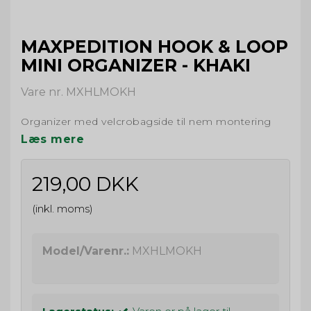
MAXPEDITION HOOK & LOOP
MINI ORGANIZER - KHAKI
Vare nr. MXHLMOKH
Organizer med velcrobagside til nem montering
Læs mere
219,00 DKK
(inkl. moms)
Model/Varenr.:
MXHLMOKH