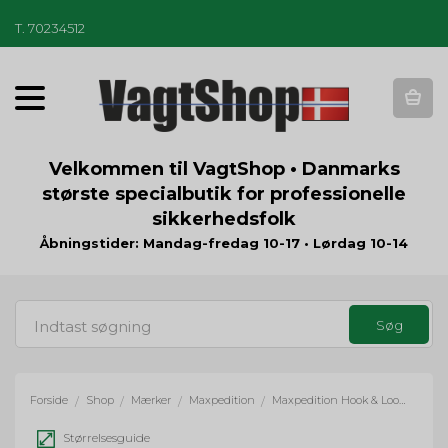
T
.
70234512
T
o
g
g
Velkommen til VagtShop • Danmarks
l
største specialbutik for professionelle
e
sikkerhedsfolk
n
a
Åbningstider: Mandag-fredag 10-17 • Lørdag 10-14
v
i
g
a
t
i
o
Forside
Shop
Mærker
Maxpedition
Maxpedition Hook & Loop Mini Organizer - khaki
/
/
/
/
n
Størrelsesguide