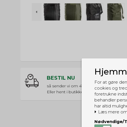
Hjemme
BESTIL NU
For at gøre den
så sender vi om
47t 48m 20s
cookies og tred
Eller hent i butikken til kl. 17:00
foretrukne indst
behandler perso
har altid muligh
Læs mere om
Nødvendige/T