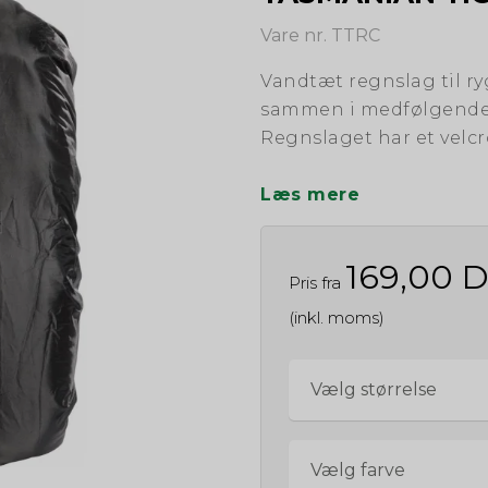
Vare nr. TTRC
Vandtæt regnslag til r
sammen i medfølgende
Regnslaget har et velcr
Læs mere
169,00 
Pris fra
(inkl. moms)
Vælg størrelse
Vælg farve