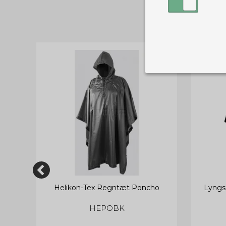
Nødvendige
Tekniske cook
Som navnet a
privatsfære, 
Cookie:
Funktionelle
Funktionelle
PHPSESSID
og indstillin
du har i forho
cookie_consent
Helikon-Tex Regntæt Poncho
Lyngs
Cookie:
Statistiske
Statistikcook
tempGiftListID
HEPOBK
_GRECAPTCHA
hjemmeside. D
der er mest 