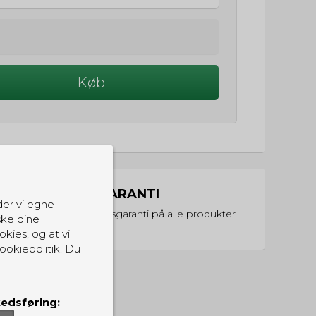
Køb
PRISGARANTI
der vi egne
Vi har prisgaranti på alle produkter
ske dine
okies, og at vi
ookiepolitik. Du
edsføring: