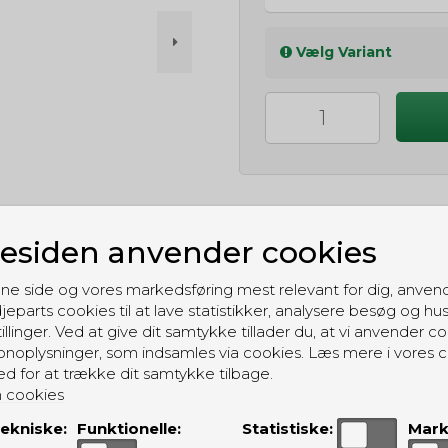
Vælg Variant
siden anvender cookies
GRATIS LEVERING
ne side og vores markedsføring mest relevant for dig, anven
Til pakkeboks ved køb for 399 kr.
jeparts cookies til at lave statistikker, analysere besøg og hu
Gratis hjemmelevering for 699 kr.
illinger. Ved at give dit samtykke tillader du, at vi anvender co
noplysninger, som indsamles via cookies. Læs mere i vores c
ed for at trække dit samtykke tilbage.
 cookies
ekniske:
Funktionelle:
Statistiske:
Mark