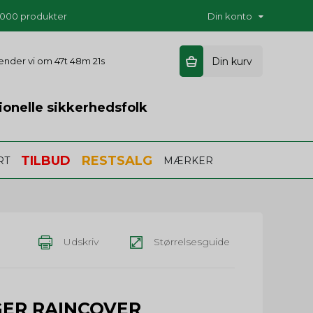
5.000 produkter
Din konto
sender vi om
47t 48m 20s
Din kurv
ionelle sikkerhedsfolk
TILBUD
RESTSALG
RT
MÆRKER
Udskriv
Størrelsesguide
GER RAINCOVER