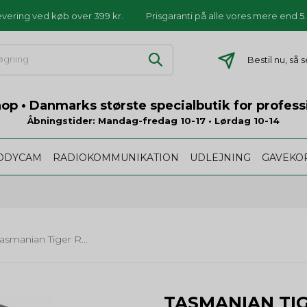
levering ved køb over 399 kr.
Prisgaranti på alle vores mere end 
Bestil nu, så 
p • Danmarks største specialbutik for profess
Åbningstider: Mandag-fredag 10-17 • Lørdag 10-14
ODYCAM
RADIOKOMMUNIKATION
UDLEJNING
GAVEKO
Tasmanian Tiger Raincover
TASMANIAN TI