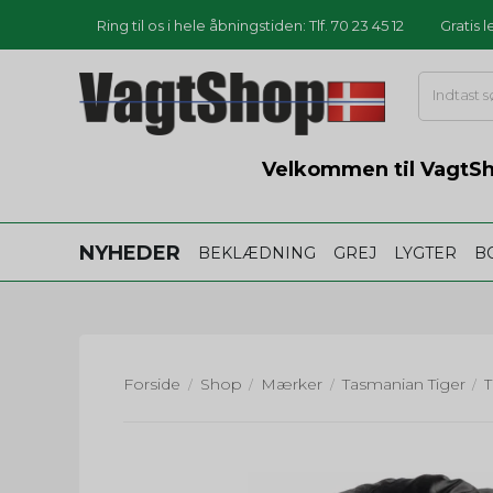
Ring til os i hele åbningstiden: Tlf. 70 23 45 12
Gratis 
Velkommen til VagtSho
NYHEDER
BEKLÆDNING
GREJ
LYGTER
B
Forside
Shop
Mærker
Tasmanian Tiger
/
/
/
/