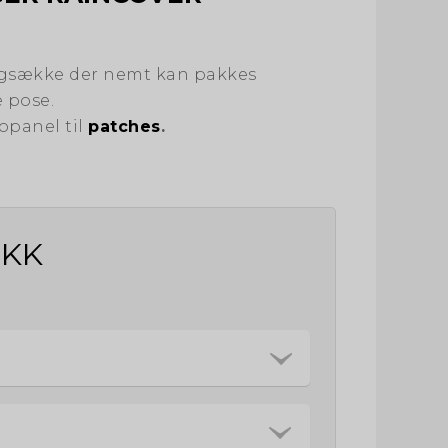
ygsække der nemt kan pakkes
 pose.
opanel til
patches
.
DKK