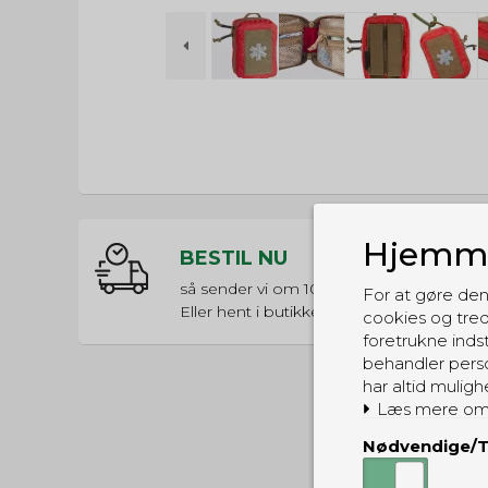
Hjemme
BESTIL NU
så sender vi om
10t 45m 51s
For at gøre den
Eller hent i butikken til kl. 17:00
cookies og tred
foretrukne indst
behandler perso
har altid muligh
Læs mere om
Nødvendige/T