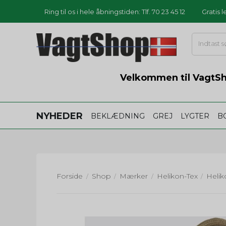
Ring til os i hele åbningstiden: Tlf. 70 23 45 12
Gratis 
Velkommen til VagtSho
NYHEDER
BEKLÆDNING
GREJ
LYGTER
B
Forside
Shop
Mærker
Helikon-Tex
/
/
/
/