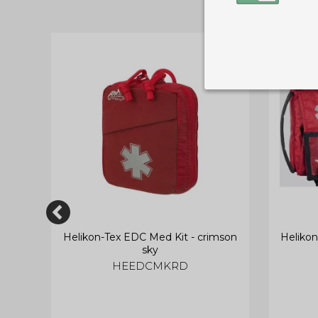
Nødvendige
Tekniske cook
Som navnet a
privatsfære, 
Cookie:
Funktionelle
Funktionelle
PHPSESSID
og indstillin
du har i forho
it -
Helikon-Tex EDC Med Kit - crimson
Helikon
cookie_consent
sky
Cookie:
Statistiske
HEEDCMKRD
Statistikcook
tempGiftListID
_GRECAPTCHA
hjemmeside. D
der er mest 
finde på side
chosenLang