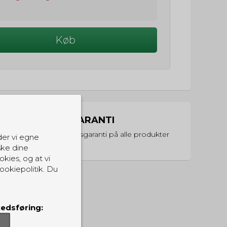
Køb
PRISGARANTI
Vi har prisgaranti på alle produkter
der vi egne
ske dine
okies, og at vi
ookiepolitik. Du
edsføring: