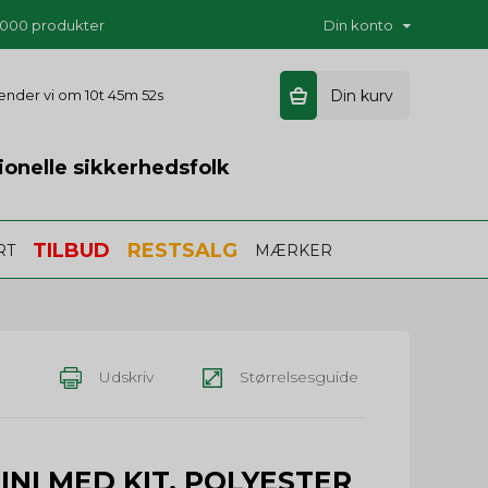
5.000 produkter
Din konto
 sender vi om
10t 45m 51s
Din kurv
ionelle sikkerhedsfolk
TILBUD
RESTSALG
RT
MÆRKER
Udskriv
Størrelsesguide
INI MED KIT, POLYESTER