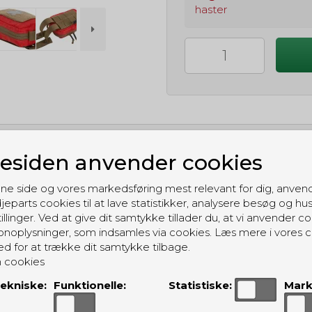
haster
siden anvender cookies
GRATIS LEVERING
Til pakkeboks ved køb for 399 kr.
ne side og vores markedsføring mest relevant for dig, anven
Gratis hjemmelevering for 699 kr.
jeparts cookies til at lave statistikker, analysere besøg og hu
illinger. Ved at give dit samtykke tillader du, at vi anvender co
noplysninger, som indsamles via cookies. Læs mere i vores c
ed for at trække dit samtykke tilbage.
 cookies
ekniske:
Funktionelle:
Statistiske:
Mark
ALTERNATIVE PRODUKTER