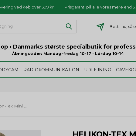
levering ved køb over 399 kr.
Prisgaranti på alle vores mere end 
Bestil nu, så
p • Danmarks største specialbutik for profess
Åbningstider: Mandag-fredag 10-17 • Lørdag 10-14
ODYCAM
RADIOKOMMUNIKATION
UDLEJNING
GAVEKO
Helikon-Tex Mini Med Kit, Polyester - rød
HELIKON-TEX M