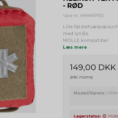
- RØD
Vare nr. HMMKPRD
Lille førstehjælpspou
med lynlås.
MOLLE kompatibel.
Læs mere
149,00 DKK
(inkl. moms)
Model/Varenr.:
HMM
Lagerstatus:
Midle