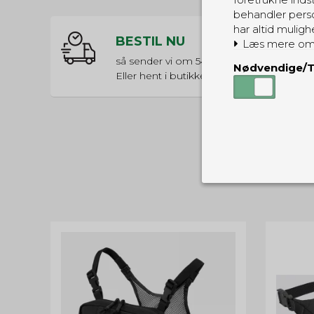
behandler perso
har altid muligh
BESTIL NU
Læs mere om
så sender vi om
54t 58m 8s
Nødvendige/T
Eller hent i butikken til kl. 17:00
Nødvendige
Tekniske cook
Som navnet a
privatsfære, 
Cookie:
Funktionelle
Funktionelle
PHPSESSID
og indstillin
du har i forho