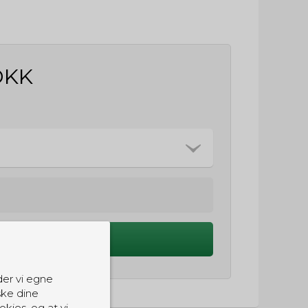
DKK
Køb
der vi egne
ske dine
okies, og at vi