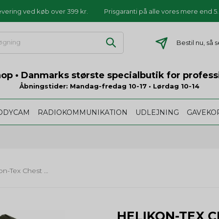
levering ved køb over 399 kr.
Prisgaranti på alle vores mere end 
Bestil nu, så
p • Danmarks største specialbutik for profess
Åbningstider: Mandag-fredag 10-17 • Lørdag 10-14
ODYCAM
RADIOKOMMUNIKATION
UDLEJNING
GAVEKO
Helikon-Tex Chest Pack Numbat
HELIKON-TEX 