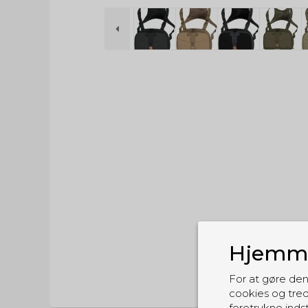
Hjemme
For at gøre den
cookies og tred
foretrukne indst