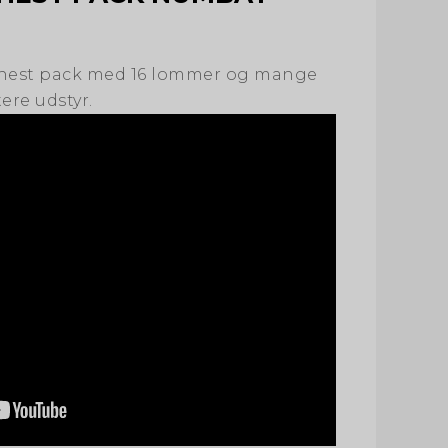
 chest pack med 16 lommer og mange
ere udstyr.