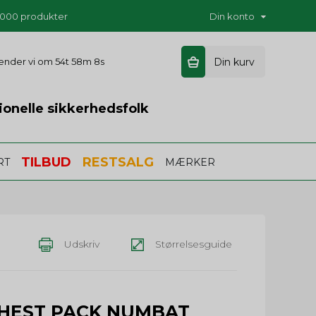
5.000 produkter
Din konto
 sender vi om
54t 58m 8s
Din kurv
ionelle sikkerhedsfolk
TILBUD
RESTSALG
RT
MÆRKER
Udskriv
Størrelsesguide
CHEST PACK NUMBAT