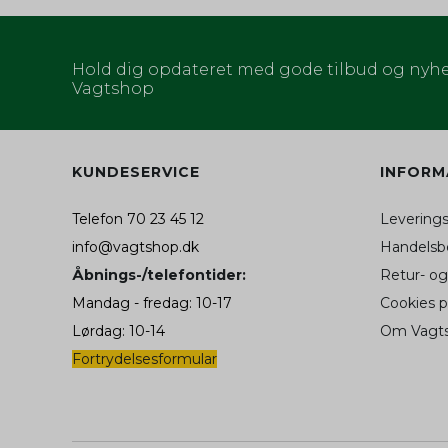
aw_target
_ga_XXXXXXXXXX
_fbp (Addwish)
Hold dig opdateret med gode tilbud og nyhe
aw_source
Vagtshop
hello_retail_id
KUNDESERVICE
INFORM
SAPISID
__Secure-3PSIDC
Telefon 70 23 45 12
Levering
info@vagtshop.dk
Handelsbe
__Secure-1PAPISID
Åbnings-/telefontider:
Retur- og
APISID
Mandag - fredag: 10-17
Cookies 
Lørdag: 10-14
Om Vagt
__Secure-1PSID
Fortrydelsesformular
SID
SIDCC