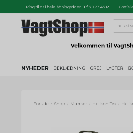
Ring til os i hele åbningstiden: Tlf. 70 23 45 12
Gratis 
Velkommen til VagtSho
NYHEDER
BEKLÆDNING
GREJ
LYGTER
B
Forside
Shop
Mærker
Helikon-Tex
/
/
/
/