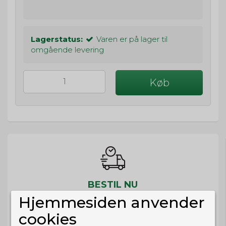
Lagerstatus:
Varen er på lager til
omgående levering
Køb
BESTIL NU
Hjemmesiden anvender
så sender vi om
1t 29m 22s
Eller hent i butikken til kl. 17:00
cookies