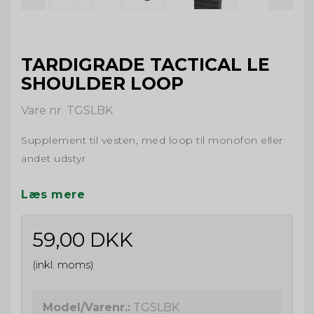
TARDIGRADE TACTICAL LE
SHOULDER LOOP
Vare nr. TGSLBK
Supplement til vesten, med loop til monofon eller
andet udstyr
Læs mere
59,00 DKK
(inkl. moms)
Model/Varenr.:
TGSLBK