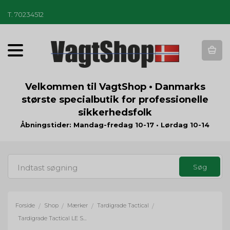
T
.
70234512
T
o
g
g
Velkommen til VagtShop • Danmarks
l
største specialbutik for professionelle
e
sikkerhedsfolk
n
a
Åbningstider: Mandag-fredag 10-17 • Lørdag 10-14
v
i
g
a
t
i
o
Forside
Shop
Mærker
Tardigrade Tactical
/
/
/
/
n
Tardigrade Tactical LE Shoulder Loop