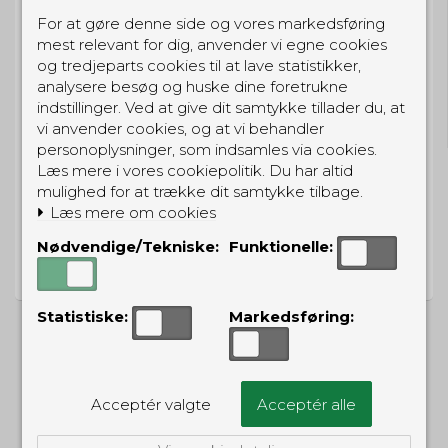
For at gøre denne side og vores markedsføring
mest relevant for dig, anvender vi egne cookies
og tredjeparts cookies til at lave statistikker,
GRATIS LEVERING
analysere besøg og huske dine foretrukne
indstillinger. Ved at give dit samtykke tillader du, at
Til pakkeboks ved køb for 399 kr.
Gratis hjemmelevering for 699 kr.
vi anvender cookies, og at vi behandler
personoplysninger, som indsamles via cookies.
Læs mere i vores cookiepolitik. Du har altid
mulighed for at trække dit samtykke tilbage.
Læs mere om cookies
PRISGARANTI
Nødvendige/Tekniske:
Funktionelle:
Vi har prisgaranti på alle produkter
Statistiske:
Markedsføring:
ALTERNATIVE PRODUKTER
Acceptér valgte
Acceptér alle