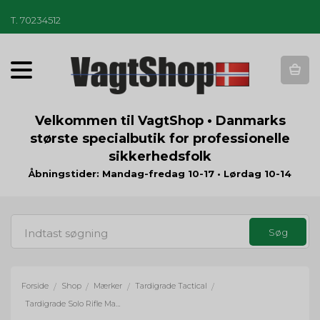
T
.
70234512
T
o
g
g
Velkommen til VagtShop • Danmarks
l
største specialbutik for professionelle
e
sikkerhedsfolk
n
a
Åbningstider: Mandag-fredag 10-17 • Lørdag 10-14
v
i
g
a
t
i
o
Forside
Shop
Mærker
Tardigrade Tactical
/
/
/
/
n
Tardigrade Solo Rifle Magazine Pouch