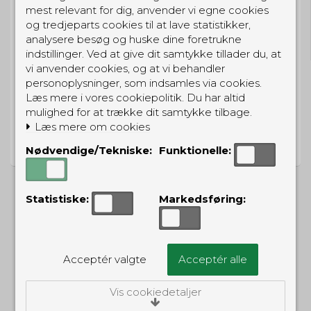
mest relevant for dig, anvender vi egne cookies
GRATIS LEVERING
og tredjeparts cookies til at lave statistikker,
Til pakkeboks ved køb for 399 kr.
analysere besøg og huske dine foretrukne
Gratis hjemmelevering for 699 kr.
indstillinger. Ved at give dit samtykke tillader du, at
vi anvender cookies, og at vi behandler
personoplysninger, som indsamles via cookies.
Læs mere i vores cookiepolitik. Du har altid
mulighed for at trække dit samtykke tilbage.
PRISGARANTI
Læs mere om cookies
Vi har prisgaranti på alle produkter
Nødvendige/Tekniske:
Funktionelle:
Statistiske:
Markedsføring:
ALTERNATIVE PRODUKTER
Acceptér valgte
Acceptér alle
TILBUD
Vis cookiedetaljer