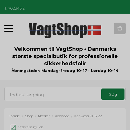
T
.
70234512
T
o
g
g
Velkommen til VagtShop • Danmarks
l
største specialbutik for professionelle
e
sikkerhedsfolk
n
a
Åbningstider: Mandag-fredag 10-17 • Lørdag 10-14
v
i
g
a
t
i
o
Forside
Shop
Mærker
Kenwood
Kenwood KHS-22
/
/
/
/
n
Størrelsesguide