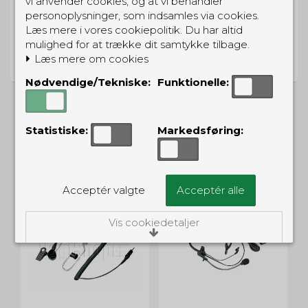
vi anvender cookies, og at vi behandler
personoplysninger, som indsamles via cookies.
Læs mere i vores cookiepolitik. Du har altid
PRISGARANTI
mulighed for at trække dit samtykke tilbage.
Læs mere om cookies
Vi har prisgaranti på alle produkter
Nødvendige/Tekniske:
Funktionelle:
Statistiske:
Markedsføring:
ALTERNATIVE PRODUKTER
Acceptér valgte
Acceptér alle
Vis cookiedetaljer
Nødvendige/Tekniske
Tekniske cookies er nødvendige for, at langt
de fleste hjemmesider fungerer, som de
skal. Som navnet angiver, har de kun teknisk
betydning og dermed ikke nogen