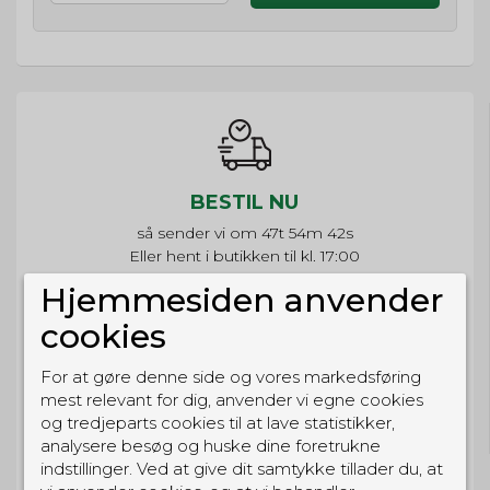
BESTIL NU
så sender vi om
47t 54m 42s
Eller hent i butikken til kl. 17:00
Hjemmesiden anvender
cookies
For at gøre denne side og vores markedsføring
GRATIS LEVERING
mest relevant for dig, anvender vi egne cookies
Til pakkeboks ved køb for 399 kr.
og tredjeparts cookies til at lave statistikker,
Gratis hjemmelevering for 699 kr.
analysere besøg og huske dine foretrukne
indstillinger. Ved at give dit samtykke tillader du, at