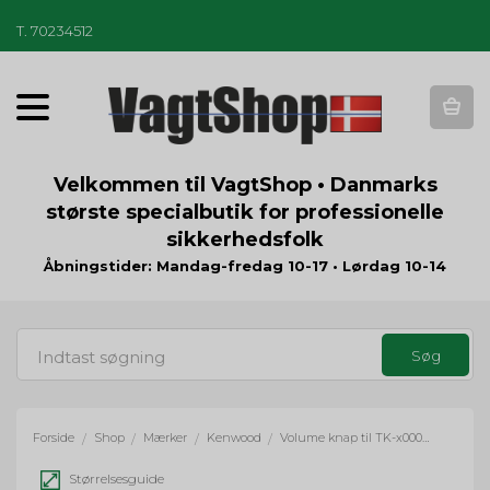
T
.
70234512
T
o
g
g
Velkommen til VagtShop • Danmarks
l
største specialbutik for professionelle
e
sikkerhedsfolk
n
a
Åbningstider: Mandag-fredag 10-17 • Lørdag 10-14
v
i
g
a
t
i
o
Forside
Shop
Mærker
Kenwood
Volume knap til TK-x000/3501
/
/
/
/
n
Størrelsesguide