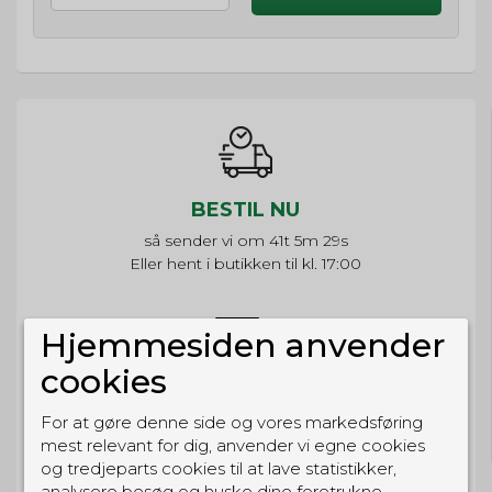
BESTIL NU
så sender vi om
41t 5m 29s
Eller hent i butikken til kl. 17:00
Hjemmesiden anvender
cookies
GRATIS LEVERING
Til pakkeboks ved køb for 399 kr.
For at gøre denne side og vores markedsføring
Gratis hjemmelevering for 699 kr.
mest relevant for dig, anvender vi egne cookies
og tredjeparts cookies til at lave statistikker,
analysere besøg og huske dine foretrukne