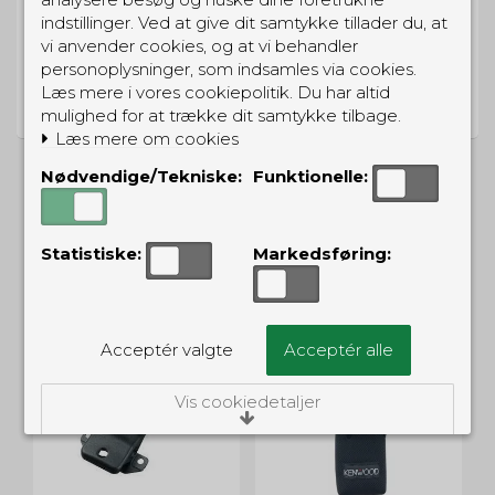
indstillinger. Ved at give dit samtykke tillader du, at
vi anvender cookies, og at vi behandler
personoplysninger, som indsamles via cookies.
PRISGARANTI
Læs mere i vores cookiepolitik. Du har altid
Vi har prisgaranti på alle produkter
mulighed for at trække dit samtykke tilbage.
Læs mere om cookies
Nødvendige/Tekniske:
Funktionelle:
ALTERNATIVE PRODUKTER
Statistiske:
Markedsføring:
Acceptér valgte
Acceptér alle
Vis cookiedetaljer
Nødvendige/Tekniske
Tekniske cookies er nødvendige for, at langt