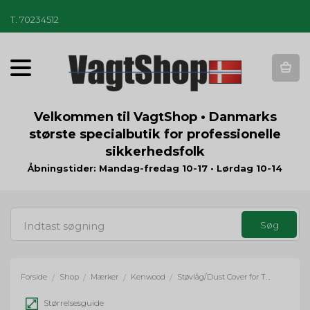
T
.
70234512
T
o
g
g
Velkommen til VagtShop • Danmarks
l
største specialbutik for professionelle
e
sikkerhedsfolk
n
a
Åbningstider: Mandag-fredag 10-17 • Lørdag 10-14
v
i
g
a
t
i
o
Forside
Shop
Mærker
Kenwood
Støvlåg/Dust Cover for TK-3201 og TK-2202/3202
/
/
/
/
n
Størrelsesguide