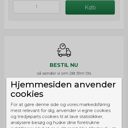
Køb
BESTIL NU
så sender vi om
26t 51m 13s
Eller hent i butikken til kl. 17:00
Hjemmesiden anvender
cookies
For at gøre denne side og vores markedsføring
mest relevant for dig, anvender vi egne cookies
GRATIS LEVERING
og tredjeparts cookies til at lave statistikker,
Til pakkeboks ved køb for 399 kr.
analysere besøg og huske dine foretrukne
Gratis hjemmelevering for 699 kr.