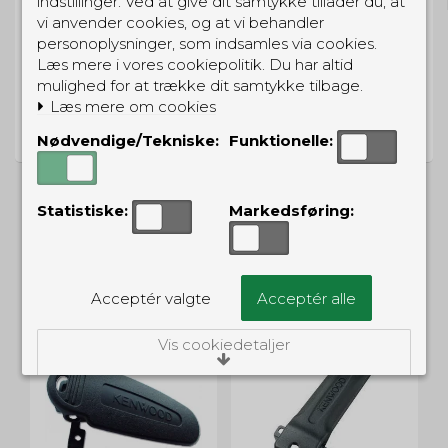
indstillinger. Ved at give dit samtykke tillader du, at
vi anvender cookies, og at vi behandler
personoplysninger, som indsamles via cookies.
Læs mere i vores cookiepolitik. Du har altid
mulighed for at trække dit samtykke tilbage.
PRISGARANTI
Læs mere om cookies
Vi har prisgaranti på alle produkter
Nødvendige/Tekniske:
Funktionelle:
Statistiske:
Markedsføring:
ALTERNATIVE PRODUKTER
Acceptér valgte
Acceptér alle
Vis cookiedetaljer
Nødvendige/Tekniske
Tekniske cookies er nødvendige for, at langt
de fleste hjemmesider fungerer, som de