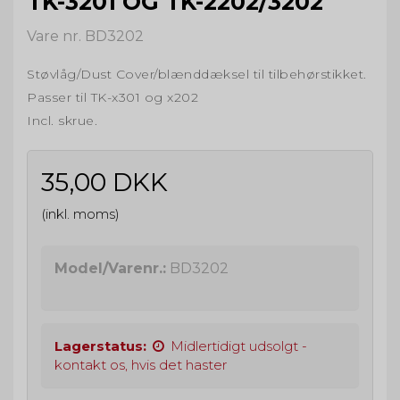
TK-3201 OG TK-2202/3202
Vare nr. BD3202
Støvlåg/Dust Cover/blænddæksel til tilbehørstikket.
Passer til TK-x301 og x202
Incl. skrue.
35,00 DKK
(inkl. moms)
Model/Varenr.:
BD3202
Lagerstatus:
Midlertidigt udsolgt -
kontakt os, hvis det haster