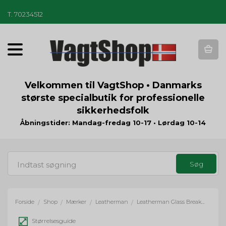
T
.
70234512
T
o
g
g
Velkommen til VagtShop • Danmarks
l
største specialbutik for professionelle
e
sikkerhedsfolk
n
a
Åbningstider: Mandag-fredag 10-17 • Lørdag 10-14
v
i
g
a
t
i
o
Forside
Shop
Mærker
Leatherman
Leatherman Glass Breaker Bit
/
/
/
/
n
Størrelsesguide