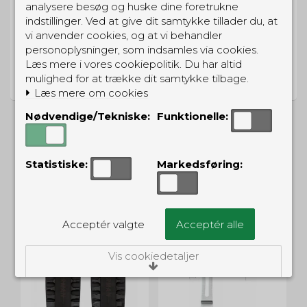
analysere besøg og huske dine foretrukne
indstillinger. Ved at give dit samtykke tillader du, at
vi anvender cookies, og at vi behandler
personoplysninger, som indsamles via cookies.
PRISGARANTI
Læs mere i vores cookiepolitik. Du har altid
Vi har prisgaranti på alle produkter
mulighed for at trække dit samtykke tilbage.
Læs mere om cookies
Nødvendige/Tekniske:
Funktionelle:
ALTERNATIVE PRODUKTER
Statistiske:
Markedsføring:
Acceptér valgte
Acceptér alle
Vis cookiedetaljer
Nødvendige/Tekniske
Tekniske cookies er nødvendige for, at langt