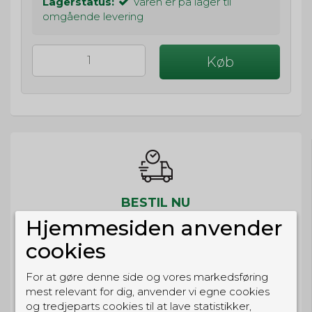
Lagerstatus:
Varen er på lager til
omgående levering
Køb
BESTIL NU
Hjemmesiden anvender
så sender vi om
9t 33m 10s
Eller hent i butikken til kl. 17:00
cookies
For at gøre denne side og vores markedsføring
mest relevant for dig, anvender vi egne cookies
og tredjeparts cookies til at lave statistikker,