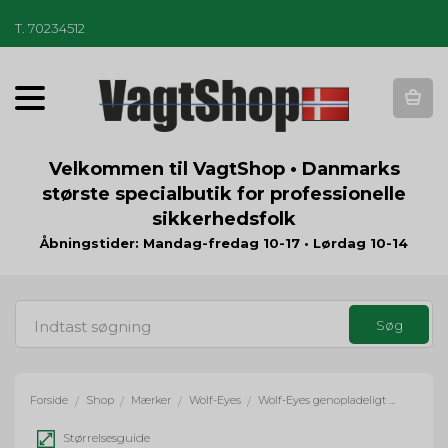
T
.
70234512
T
o
g
g
Velkommen til VagtShop • Danmarks
l
største specialbutik for professionelle
e
sikkerhedsfolk
n
a
Åbningstider: Mandag-fredag 10-17 • Lørdag 10-14
v
i
g
a
t
i
o
Forside
Shop
Mærker
Wolf-Eyes
Wolf-Eyes genopladeligt batteri HDB-168
/
/
/
/
n
Størrelsesguide