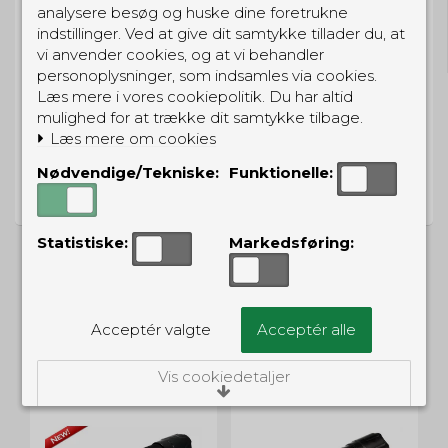
GRATIS LEVERING
analysere besøg og huske dine foretrukne
indstillinger. Ved at give dit samtykke tillader du, at
Til pakkeboks ved køb for 399 kr.
Gratis hjemmelevering for 699 kr.
vi anvender cookies, og at vi behandler
personoplysninger, som indsamles via cookies.
Læs mere i vores cookiepolitik. Du har altid
mulighed for at trække dit samtykke tilbage.
Læs mere om cookies
PRISGARANTI
Nødvendige/Tekniske:
Funktionelle:
Vi har prisgaranti på alle produkter
Statistiske:
Markedsføring:
ALTERNATIVE PRODUKTER
Acceptér valgte
Acceptér alle
Vis cookiedetaljer
UD
Nødvendige/Tekniske