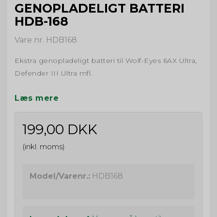
GENOPLADELIGT BATTERI
HDB-168
Vare nr. HDB168
Ekstra genopladeligt batteri til Wolf-Eyes 6AX Ultra,
Defender III Ultra mfl.
Læs mere
199,00 DKK
(inkl. moms)
Model/Varenr.:
HDB168