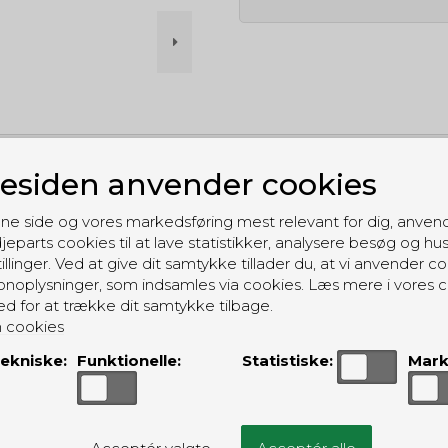
siden anvender cookies
GRATIS LEVERING
Til pakkeboks ved køb for 399 kr.
ne side og vores markedsføring mest relevant for dig, anven
Gratis hjemmelevering for 699 kr.
jeparts cookies til at lave statistikker, analysere besøg og hu
illinger. Ved at give dit samtykke tillader du, at vi anvender co
noplysninger, som indsamles via cookies. Læs mere i vores c
ed for at trække dit samtykke tilbage.
 cookies
ekniske:
Funktionelle:
Statistiske:
Mark
ALTERNATIVE PRODUKTER