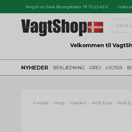
Ring til os i hele åbningstiden: Tlf. 70 23 45 12
Gratis 
Velkommen til VagtSho
NYHEDER
BEKLÆDNING
GREJ
LYGTER
B
Forside
Shop
Mærker
Wolf-Eyes
/
/
/
/