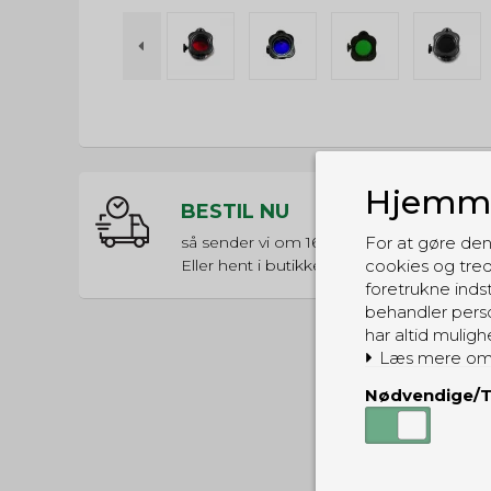
Hjemme
BESTIL NU
så sender vi om
16t 26m 12s
For at gøre den
Eller hent i butikken til kl. 17:00
cookies og tred
foretrukne indst
behandler perso
har altid muligh
Læs mere om
Nødvendige/T