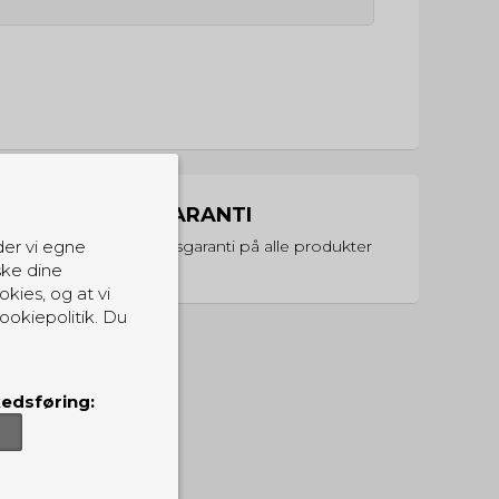
PRISGARANTI
Vi har prisgaranti på alle produkter
der vi egne
ske dine
okies, og at vi
ookiepolitik. Du
edsføring: