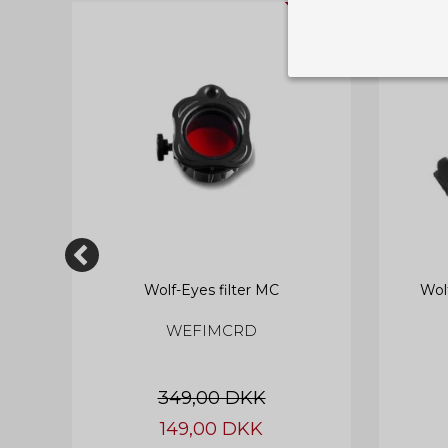
TILBUD
Nødvendige
Tekniske cook
Som navnet a
privatsfære, 
Cookie:
Funktionelle
Funktionelle
PHPSESSID
og indstillin
du har i forho
cookie_consent
mens
Wolf-Eyes filter MC
Wol
Cookie:
Statistiske
WEFIMCRD
Statistikcook
tempGiftListID
_GRECAPTCHA
hjemmeside. D
der er mest 
finde på side
chosenLang
349,00 DKK
CONSENT
149,00 DKK
Cookie:
Markedsføri
cart_session_info