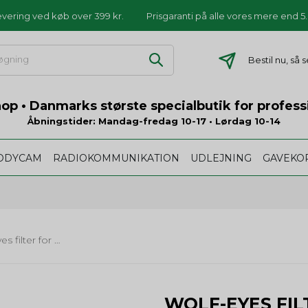
levering ved køb over 399 kr.
Prisgaranti på alle vores mere end 
Bestil nu, så
p • Danmarks største specialbutik for profess
Åbningstider: Mandag-fredag 10-17 • Lørdag 10-14
ODYCAM
RADIOKOMMUNIKATION
UDLEJNING
GAVEKO
Wolf-Eyes filter for 6/9-serien
WOLF-EYES FIL