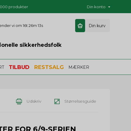
5.000 produkter
Din konto
 sender vi om
16t 26m 12s
Din kurv
ionelle sikkerhedsfolk
TILBUD
RESTSALG
RT
MÆRKER
Udskriv
Størrelsesguide
TER FOR 6/9-SERIEN