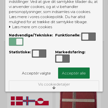
indstillinger. Ved at give dit samtykke tillader du, at
vi anvender cookies, og at vi behandler
personoplysninger, som indsamles via cookies.
Læs mere i vores cookiepolitik. Du har altid
mulighed for at trække dit samtykke tilbage.
PRISGARANTI
Læs mere om cookies
Vi har prisgaranti på alle produkter
Nødvendige/Tekniske:
Funktionelle:
Statistiske:
Markedsføring:
ALTERNATIVE PRODUKTER
Acceptér valgte
Acceptér alle
Vis cookiedetaljer
Nødvendige/Tekniske
Tekniske cookies er nødvendige for, at langt
de fleste hjemmesider fungerer, som de