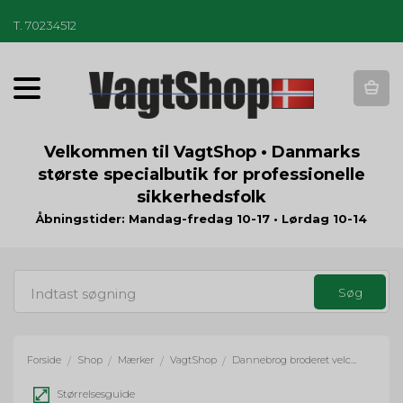
T
.
70234512
T
o
g
g
Velkommen til VagtShop • Danmarks
l
største specialbutik for professionelle
e
sikkerhedsfolk
n
a
Åbningstider: Mandag-fredag 10-17 • Lørdag 10-14
v
i
g
a
t
i
o
Forside
Shop
Mærker
VagtShop
Dannebrog broderet velcromærke - sort
/
/
/
/
n
Størrelsesguide