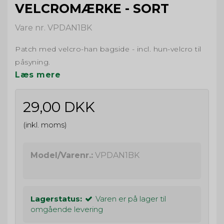
VELCROMÆRKE - SORT
Vare nr. VPDAN1BK
Patch med velcro-han bagside - incl. hun-velcro til
påsyning.
Læs mere
29,00 DKK
(inkl. moms)
Model/Varenr.:
VPDAN1BK
Lagerstatus:
Varen er på lager til
omgående levering