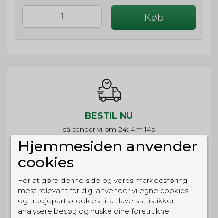
Køb
BESTIL NU
så sender vi om
24t 4m 14s
Eller hent i butikken til kl. 17:00
Hjemmesiden anvender
cookies
For at gøre denne side og vores markedsføring
mest relevant for dig, anvender vi egne cookies
GRATIS LEVERING
og tredjeparts cookies til at lave statistikker,
Til pakkeboks ved køb for 399 kr.
analysere besøg og huske dine foretrukne
Gratis hjemmelevering for 699 kr.