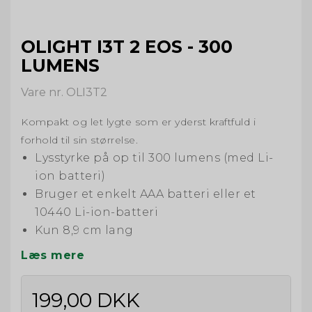
OLIGHT I3T 2 EOS - 300
LUMENS
Vare nr. OLI3T2
Kompakt og let lygte som er yderst kraftfuld i
forhold til sin størrelse.
Lysstyrke på op til 300 lumens (med Li-
ion batteri)
Bruger et enkelt AAA batteri eller et
10440 Li-ion-batteri
Kun 8,9 cm lang
Læs mere
199,00 DKK