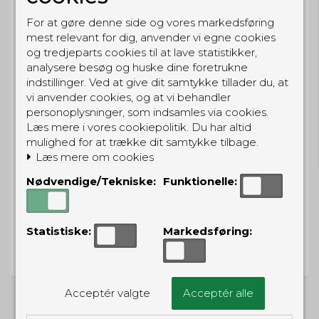
BESTIL NU
For at gøre denne side og vores markedsføring
så sender vi om
57t 32m 59s
mest relevant for dig, anvender vi egne cookies
Eller hent i butikken til kl. 17:00
og tredjeparts cookies til at lave statistikker,
analysere besøg og huske dine foretrukne
indstillinger. Ved at give dit samtykke tillader du, at
vi anvender cookies, og at vi behandler
personoplysninger, som indsamles via cookies.
GRATIS LEVERING
Læs mere i vores cookiepolitik. Du har altid
Til pakkeboks ved køb for 399 kr.
mulighed for at trække dit samtykke tilbage.
Gratis hjemmelevering for 699 kr.
Læs mere om cookies
Nødvendige/Tekniske:
Funktionelle:
Statistiske:
Markedsføring:
PRISGARANTI
Vi har prisgaranti på alle produkter
Acceptér valgte
Acceptér alle