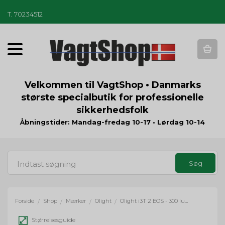
T
.
70234512
T
o
g
g
Velkommen til VagtShop • Danmarks
l
største specialbutik for professionelle
e
sikkerhedsfolk
n
a
Åbningstider: Mandag-fredag 10-17 • Lørdag 10-14
v
i
g
a
t
i
o
Forside
Shop
Mærker
Olight
Olight i3T 2 EOS - 300 lumens
/
/
/
/
n
Størrelsesguide