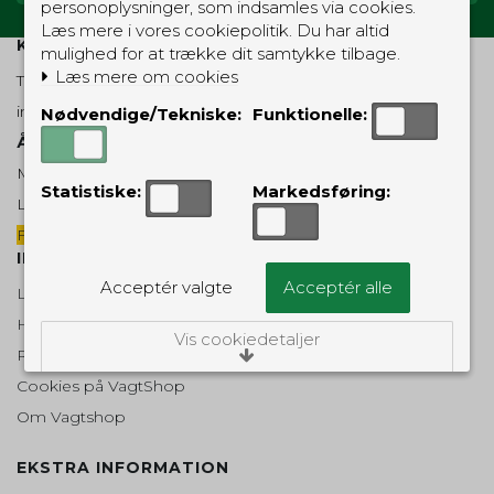
personoplysninger, som indsamles via cookies.
Læs mere i vores cookiepolitik. Du har altid
KUNDESERVICE
mulighed for at trække dit samtykke tilbage.
Læs mere om cookies
Telefon 70 23 45 12
info@vagtshop.dk
Nødvendige/Tekniske:
Funktionelle:
Åbnings-/telefontider:
Mandag - fredag: 10-17
Statistiske:
Markedsføring:
Lørdag: 10-14
Fortrydelsesformular
INFORMATION
Acceptér valgte
Acceptér alle
Leveringsmuligheder
Handelsbetingelser
Vis cookiedetaljer
Retur- og reklamationsret
Cookies på VagtShop
Nødvendige/Tekniske
Om Vagtshop
Tekniske cookies er nødvendige for, at langt
de fleste hjemmesider fungerer, som de
skal. Som navnet angiver, har de kun teknisk
EKSTRA INFORMATION
betydning og dermed ikke nogen
indvirkning på din privatsfære, idet de ikke