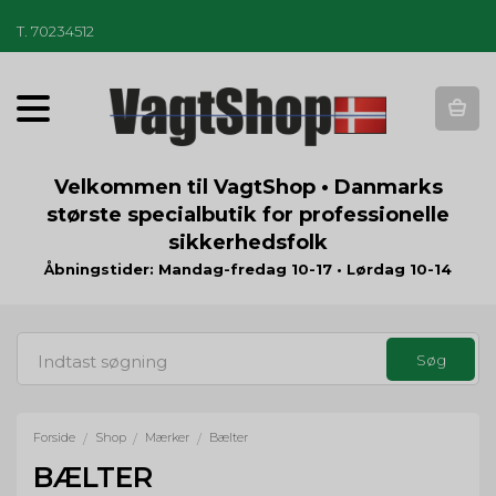
T
.
70234512
T
o
g
g
Velkommen til VagtShop • Danmarks
l
største specialbutik for professionelle
e
sikkerhedsfolk
n
a
Åbningstider: Mandag-fredag 10-17 • Lørdag 10-14
v
i
g
a
t
i
o
Forside
Shop
Mærker
Bælter
/
/
/
n
BÆLTER