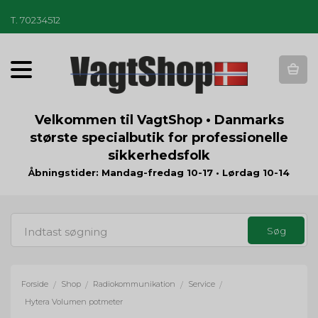
T
.
70234512
T
o
g
g
Velkommen til VagtShop • Danmarks
l
største specialbutik for professionelle
e
sikkerhedsfolk
n
a
Åbningstider: Mandag-fredag 10-17 • Lørdag 10-14
v
i
g
a
t
i
o
Forside
Shop
Radiokommunikation
Service
/
/
/
/
n
Hytera Volumen potmeter