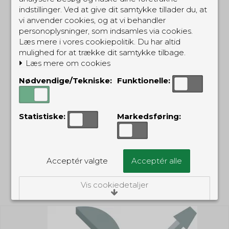
indstillinger. Ved at give dit samtykke tillader du, at
vi anvender cookies, og at vi behandler
Accessory Connector
personoplysninger, som indsamles via cookies.
49,00 DKK
Kenwood 2-pin
Læs mere i vores cookiepolitik. Du har altid
(inkl. moms)
TK3302
E1B002110
mulighed for at trække dit samtykke tilbage.
Læs mere om cookies
79,00 DKK
Nødvendige/Tekniske:
Funktionelle:
(inkl. moms)
Statistiske:
Markedsføring:
Acceptér valgte
Acceptér alle
RELATEREDE PRODUKTER
Vis cookiedetaljer
Nødvendige/Tekniske
Tekniske cookies er nødvendige for, at langt