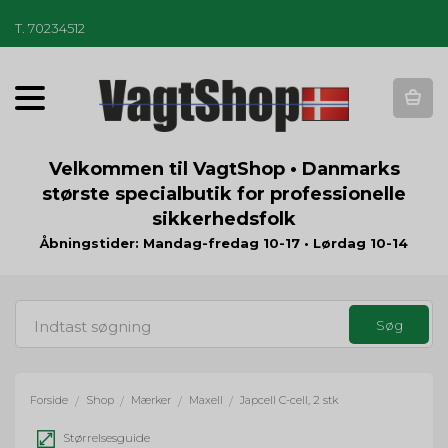
T
.
70234512
T
o
g
g
Velkommen til VagtShop • Danmarks
l
største specialbutik for professionelle
e
sikkerhedsfolk
n
a
Åbningstider: Mandag-fredag 10-17 • Lørdag 10-14
v
i
g
a
t
i
o
Forside
Shop
Mærker
Maxell
Japcell C-cell, 2 stk
/
/
/
/
n
Størrelsesguide